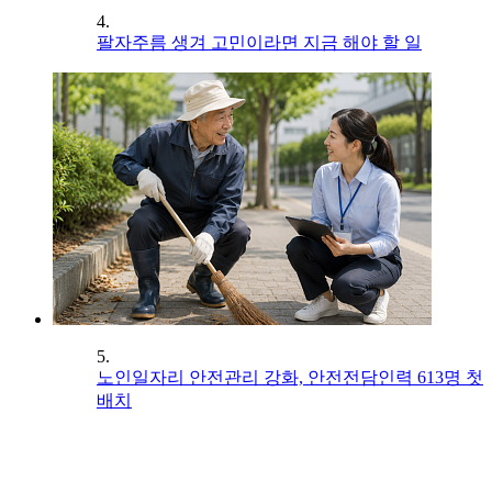
4.
팔자주름 생겨 고민이라면 지금 해야 할 일
5.
노인일자리 안전관리 강화, 안전전담인력 613명 첫
배치