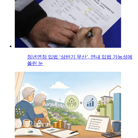
정년연장 입법 ‘상반기 무산’, 연내 입법 가능성에
쏠린 눈