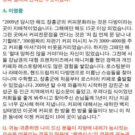
A. 이영중
"2009년 당시만 해도 장흥군의 커피문화라는 것은 다방이라는
곳이 지배적이었습니다. 그해에만 해도 15곳 이상 되었습니다.
그런 곳에서 커피전문점을 연다는 것은 '저 집 언제 문 닫나 내
기할래?', '300원짜리 자판기 커피 마시지 누가 3000~4000원 주
고 커피를 마셔?'라며 비웃음거리였습니다. 하지만 그때만 해
도 '절대 망하진 않을 거야!'라는 자신이 있었습니다. 그전에 서
울 강남권의 대형 프랜차이즈에서 매니저를 했던 경력과 개인
카페와 레스토랑에서도 많은 경험을 쌓았습니다. 로스팅분야
나 라떼아트, 핸드드립까지 다방면으로 이름난 스승들을 찾아
다니며 수학했고, 장흥군에 처음부터 로스터리 카페로 출발할
수 있었습니다. 2009년 말 수제 와플까지 시작하면 강진군·보
성군 등 인근 지역에까지 입소문이 돌았고, 우격다짐 식이었던
저희들을 좋게 봐주시고 찾아주신 손님들께 5년이 지난 지금
도 너무 감사해 하며 지냅니다. 커피에 대해서는 새하얀 백지
상태였던 이곳에 커피로 한 방울 한 방울 물들이다 보니 이 작
은 동네에 이젠 커피집이 10여 곳이 넘습니다.”
Q. 귀농·귀촌하면 나이 드신 분들이 지방에 내려가 농사짓는
모습을 떠올리는 경우가 많은데, ‘원앤식스’의 경우엔 귀농귀