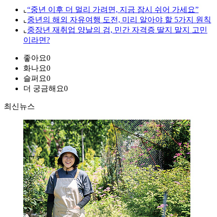
⌞
“중년 이후 더 멀리 가려면, 지금 잠시 쉬어 가세요”
⌞
중년의 해외 자유여행 도전, 미리 알아야 할 5가지 원칙
⌞
중장년 재취업 양날의 검, 민간 자격증 딸지 말지 고민
이라면?
좋아요
0
화나요
0
슬퍼요
0
더 궁금해요
0
최신뉴스