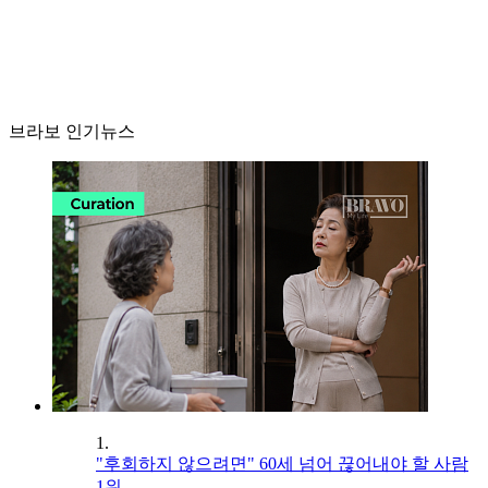
브라보 인기뉴스
1.
"후회하지 않으려면" 60세 넘어 끊어내야 할 사람
1위