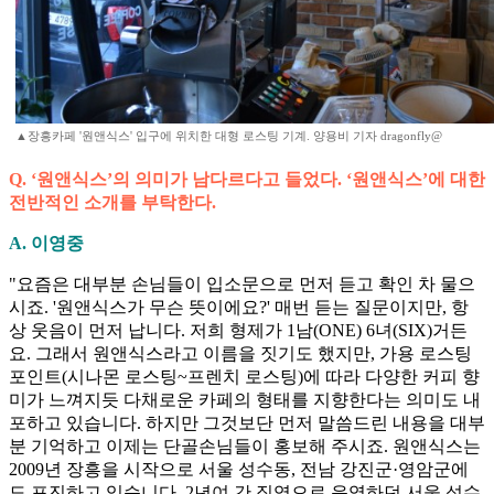
▲장흥카페 '원앤식스' 입구에 위치한 대형 로스팅 기계. 양용비 기자 dragonfly@
Q. ‘원앤식스’의 의미가 남다르다고 들었다. ‘원앤식스’에 대한
전반적인 소개를 부탁한다.
A. 이영중
"요즘은 대부분 손님들이 입소문으로 먼저 듣고 확인 차 물으
시죠. '원앤식스가 무슨 뜻이에요?' 매번 듣는 질문이지만, 항
상 웃음이 먼저 납니다. 저희 형제가 1남(ONE) 6녀(SIX)거든
요. 그래서 원앤식스라고 이름을 짓기도 했지만, 가용 로스팅
포인트(시나몬 로스팅~프렌치 로스팅)에 따라 다양한 커피 향
미가 느껴지듯 다채로운 카페의 형태를 지향한다는 의미도 내
포하고 있습니다. 하지만 그것보단 먼저 말씀드린 내용을 대부
분 기억하고 이제는 단골손님들이 홍보해 주시죠. 원앤식스는
2009년 장흥을 시작으로 서울 성수동, 전남 강진군·영암군에
도 포진하고 있습니다. 2년여 간 직영으로 운영하던 서울 성수