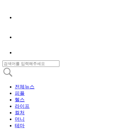
전체뉴스
피플
헬스
라이프
컬처
머니
테마