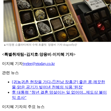
▲이정원 쇼콜라티에의 수제 초콜릿. 양용비 기자 dragonfly@
<특별취재팀=김지호-양용비-이지혜 기자>
이지혜 기자
jyelee@etoday.co.kr
관련 뉴스
[귀농귀촌 현장을 가다-①전남 장흥군] 좋은 콩·깨끗한
물·맑은 공기가 빚어낸 천혜의 식품 '된장'
李 대통령 "청년 결혼 망설이는 일 없어야...제도상 불이
익 조사"
이지혜 기자의 주요 뉴스