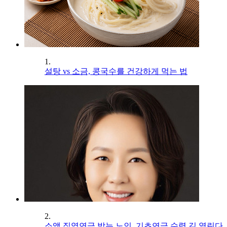
1.
설탕 vs 소금, 콩국수를 건강하게 먹는 법
2.
소액 직역연금 받는 노인, 기초연금 수령 길 열린다