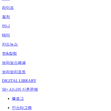
라이프
컬처
머니
테마
카드뉴스
컷&칼럼
브라보스페셜
브라보리포트
DIGITAL LIBRARY
50+ 시니어 신춘문예
블로그
인스타그램