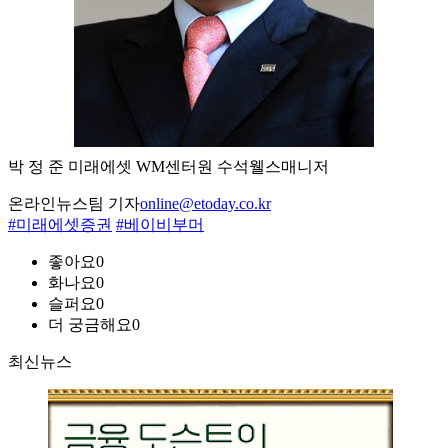
박 정 준 미래에셋 WM센터원 수석웰스매니저
온라인뉴스팀 기자
online@etoday.co.kr
#미래에셋증권
#베이비부머
좋아요
0
화나요
0
슬퍼요
0
더 궁금해요
0
최신뉴스