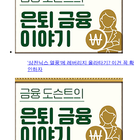
'삼전닉스 열풍'에 레버리지 올라타기? 이건 꼭 확
인하자