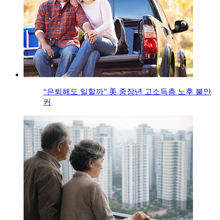
“은퇴해도 일할까” 美 중장년 고소득층 노후 불안
커