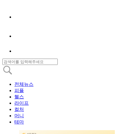
전체뉴스
피플
헬스
라이프
컬처
머니
테마