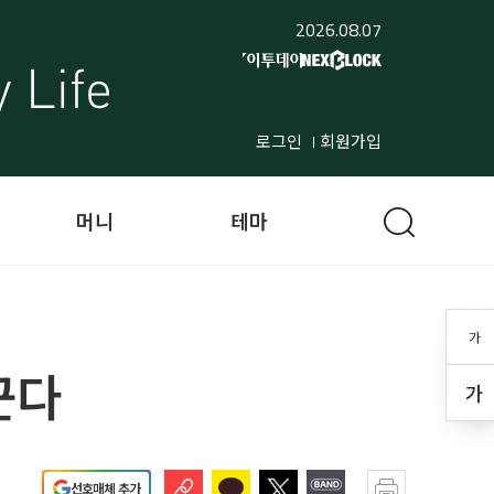
2026.08.07
로그인
회원가입
머니
테마
가
꾼다
가
선호매체 추가