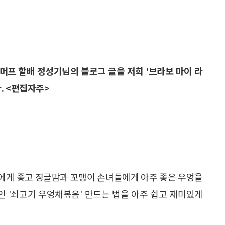
머프 할배 정성기님의 블로그 글을 저희 '브라보 마이 라
. <편집자주>
에게 좋고 징글맘과 꼬맹이 손녀들에게 아주 좋은 우엉을
인 '쇠고기 우엉채볶음' 만드는 법을 아주 쉽고 재미있게