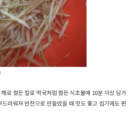
)
 채로 썰든 칼로 떡국처럼 썰든 식초물에 10분 이상 담가
 부드러워져 반찬으로 만들었을 때 맛도 좋고 씹기에도 편