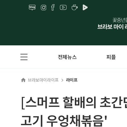
전체뉴스
피플
브라보마이라이프
라이프
[스머프 할배의 초간단
고기 우엉채볶음'