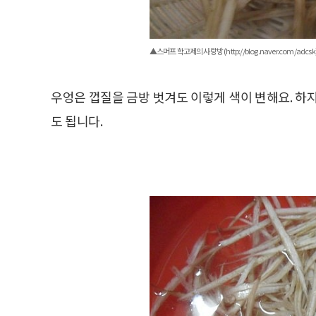
▲스머프 학고제의 사랑방 (http://blog.naver.com/adcsk
​우엉은 껍질을 금방 벗겨도 이렇게 색이 변해요. 하
도 됩니다.