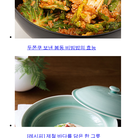
두쫀쿠 보낸 봄동 비빔밥의 효능
[레시피] 제철 바다를 담은 한 그릇