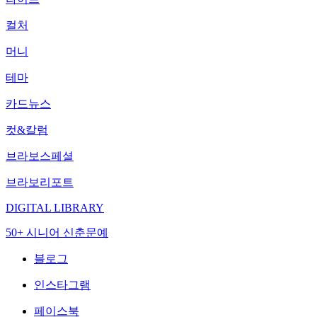
컬처
머니
테마
카드뉴스
컷&칼럼
브라보스페셜
브라보리포트
DIGITAL LIBRARY
50+ 시니어 신춘문예
블로그
인스타그램
페이스북