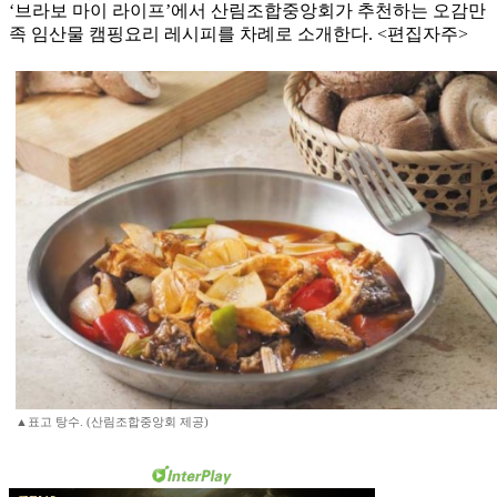
‘브라보 마이 라이프’에서 산림조합중앙회가 추천하는 오감만
족 임산물 캠핑요리 레시피를 차례로 소개한다. <편집자주>
▲표고 탕수. (산림조합중앙회 제공)