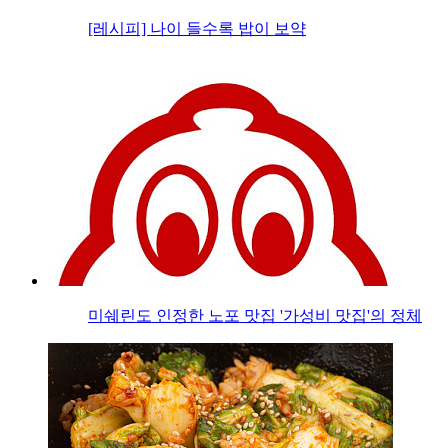
[레시피] 나이 들수록 밥이 보약
미쉐린도 인정한 노포 맛집 '가성비 맛집'의 정체