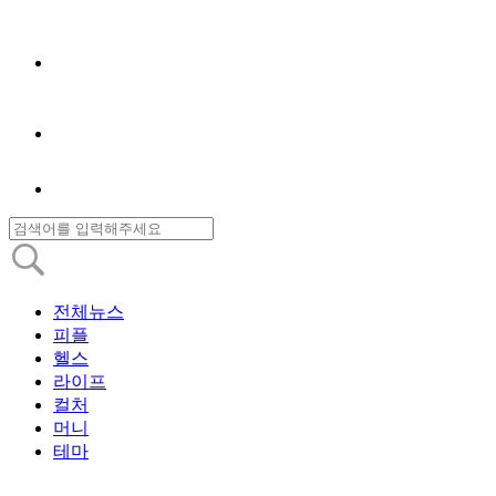
전체뉴스
피플
헬스
라이프
컬처
머니
테마