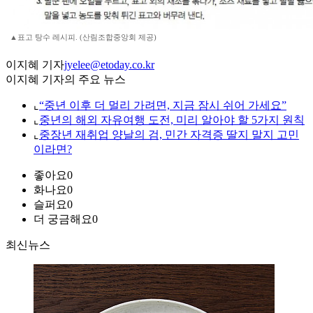
▲표고 탕수 레시피. (산림조합중앙회 제공)
이지혜 기자
jyelee@etoday.co.kr
이지혜 기자의 주요 뉴스
⌞
“중년 이후 더 멀리 가려면, 지금 잠시 쉬어 가세요”
⌞
중년의 해외 자유여행 도전, 미리 알아야 할 5가지 원칙
⌞
중장년 재취업 양날의 검, 민간 자격증 딸지 말지 고민
이라면?
좋아요
0
화나요
0
슬퍼요
0
더 궁금해요
0
최신뉴스