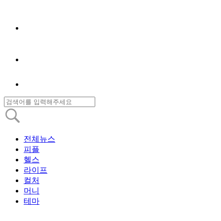
전체뉴스
피플
헬스
라이프
컬처
머니
테마