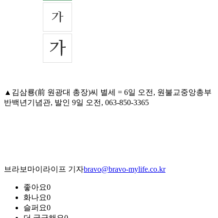
▲김삼룡(前 원광대 총장)씨 별세 = 6일 오전, 원불교중앙총부
반백년기념관, 발인 9일 오전, 063-850-3365
브라보마이라이프 기자
bravo@bravo-mylife.co.kr
좋아요
0
화나요
0
슬퍼요
0
더 궁금해요
0