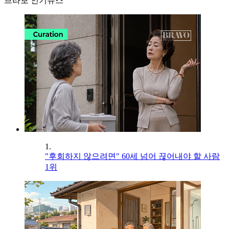
브라보 인기뉴스
1.
"후회하지 않으려면" 60세 넘어 끊어내야 할 사람
1위