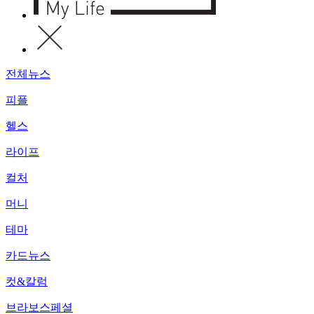
전체뉴스
피플
헬스
라이프
컬처
머니
테마
카드뉴스
컷&칼럼
브라보스페셜