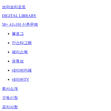
브라보리포트
DIGITAL LIBRARY
50+ 시니어 신춘문예
블로그
인스타그램
페이스북
유튜브
네이버카페
네이버TV
회사소개
구독신청
공지사항