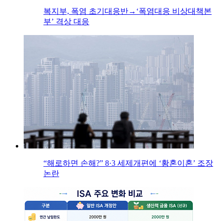
복지부, 폭염 초기대응반→‘폭염대응 비상대책본
부’ 격상 대응
“해로하면 손해?” 8·3 세제개편에 ‘황혼이혼’ 조장
논란