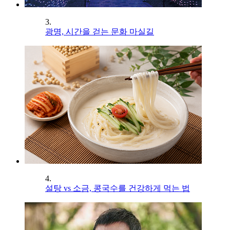
3.
광명, 시간을 걷는 문화 마실길
4.
설탕 vs 소금, 콩국수를 건강하게 먹는 법