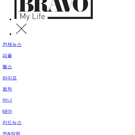
전체뉴스
피플
헬스
라이프
컬처
머니
테마
카드뉴스
컷&칼럼