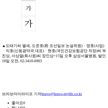
▲도태기씨 별세, 도준호(前 조선일보 논설위원)ㆍ영호(사업)
ㆍ익호(신동광약국 대표)ㆍ현호(국민건강보험공단 차장)씨 부
친상, 서상열(회사원)씨 장인상=15일 오후 삼성서울병원, 발인
18일 오전, 02-3410-6903
브라보마이라이프 기자
bravo@bravo-mylife.co.kr
좋아요
0
화나요
0