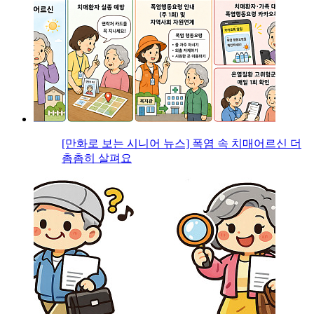
[만화로 보는 시니어 뉴스] 폭염 속 치매어르신 더
촘촘히 살펴요