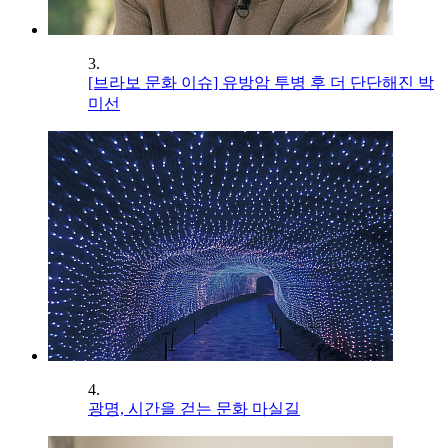
3.
[브라보 문화 이슈] 유방암 투병 후 더 단단해진 박
미선
4.
광명, 시간을 걷는 문화 마실길