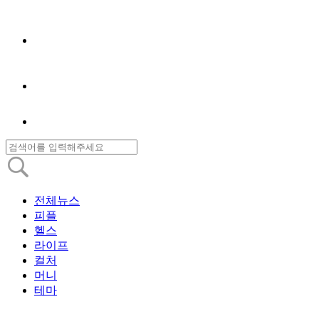
전체뉴스
피플
헬스
라이프
컬처
머니
테마