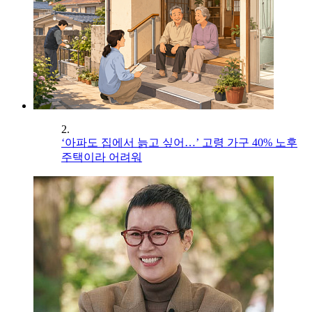
2.
‘아파도 집에서 늙고 싶어…’ 고령 가구 40% 노후
주택이라 어려워