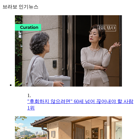
브라보 인기뉴스
1.
"후회하지 않으려면" 60세 넘어 끊어내야 할 사람
1위