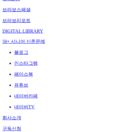
브라보스페셜
브라보리포트
DIGITAL LIBRARY
50+ 시니어 신춘문예
블로그
인스타그램
페이스북
유튜브
네이버카페
네이버TV
회사소개
구독신청