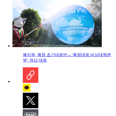
복지부, 폭염 초기대응반→‘폭염대응 비상대책본
부’ 격상 대응