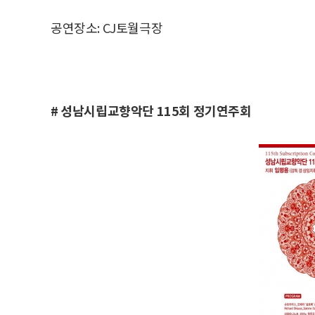
공연장소: CJ토월극장
# 성남시립교향악단 115회 정기연주회