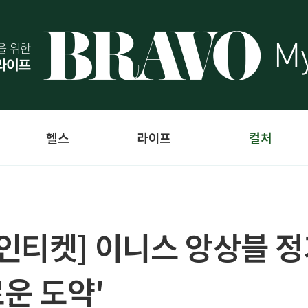
헬스
라이프
컬처
인티켓] 이니스 앙상블 
로운 도약'