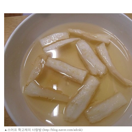
▲스머프 학고제의 사랑방 (http://blog.naver.com/adcsk)