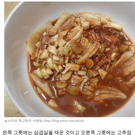
▲스머프 학고제의 사랑방 (http://blog.naver.com/adcsk)
왼쪽 그릇에는 삼겹살을 재운 것이고 오른쪽 그릇에는 고추장