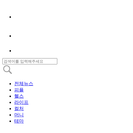
전체뉴스
피플
헬스
라이프
컬처
머니
테마