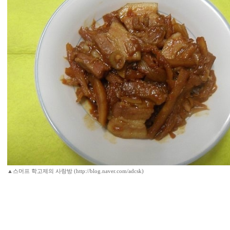
▲스머프 학고제의 사랑방 (http://blog.naver.com/adcsk)