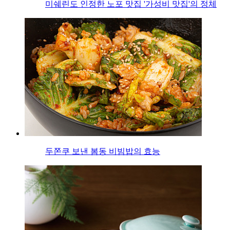
미쉐린도 인정한 노포 맛집 '가성비 맛집'의 정체
두쫀쿠 보낸 봄동 비빔밥의 효능