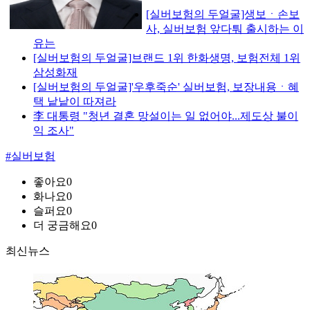
[실버보험의 두얼굴]생보ㆍ손보
사, 실버보험 앞다퉈 출시하는 이
유는
[실버보험의 두얼굴]브랜드 1위 한화생명, 보험전체 1위
삼성화재
[실버보험의 두얼굴]'우후죽순' 실버보험, 보장내용ㆍ혜
택 낱낱이 따져라
李 대통령 "청년 결혼 망설이는 일 없어야...제도상 불이
익 조사"
#실버보험
좋아요
0
화나요
0
슬퍼요
0
더 궁금해요
0
최신뉴스