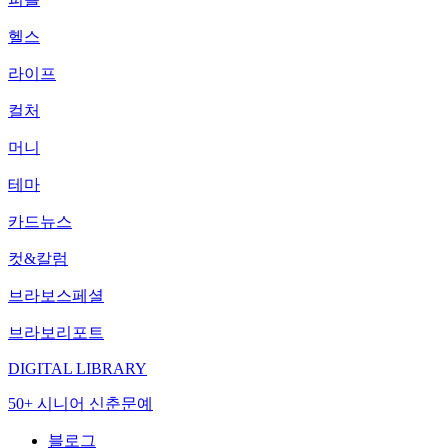
헬스
라이프
컬처
머니
테마
카드뉴스
컷&칼럼
브라보스페셜
브라보리포트
DIGITAL LIBRARY
50+ 시니어 신춘문예
블로그