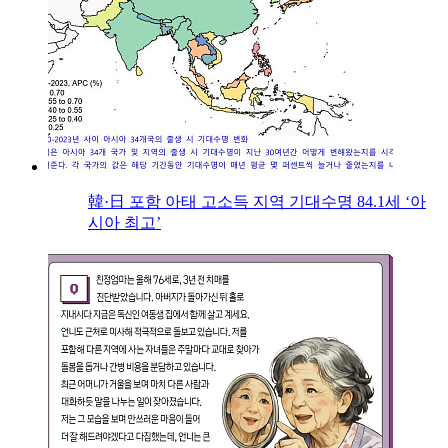
韓·日 포함 아태 고소득 지역 기대수명 84.1세 ‘아
시아 최고’