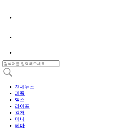
전체뉴스
피플
헬스
라이프
컬처
머니
테마