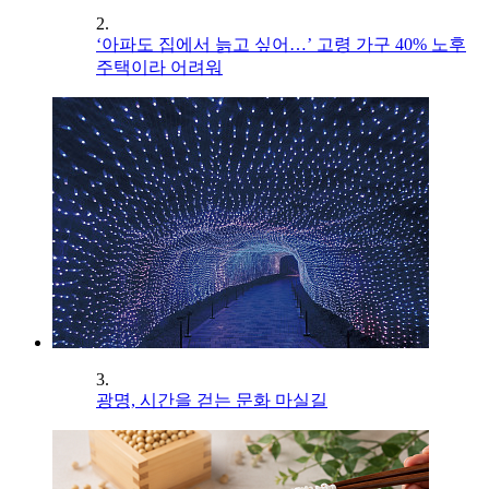
2.
‘아파도 집에서 늙고 싶어…’ 고령 가구 40% 노후
주택이라 어려워
3.
광명, 시간을 걷는 문화 마실길