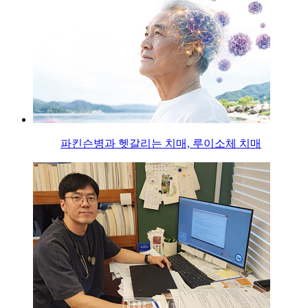
파킨슨병과 헷갈리는 치매, 루이소체 치매