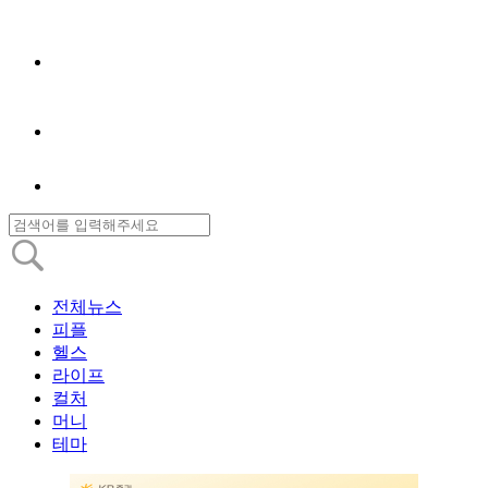
전체뉴스
피플
헬스
라이프
컬처
머니
테마