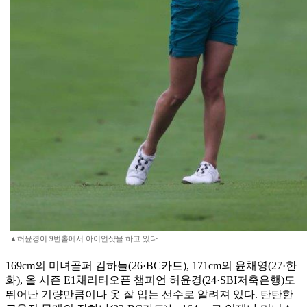
▲허윤경이 9번홀에서 아이언샷을 하고 있다.
169cm의 미녀골퍼 김하늘(26·BC카드), 171cm의 윤채영(27·한
화), 올 시즌 E1채리티오픈 챔피언 허윤경(24·SBI저축은행)도
뛰어난 기량만큼이나 옷 잘 입는 선수로 알려져 있다. 탄탄한