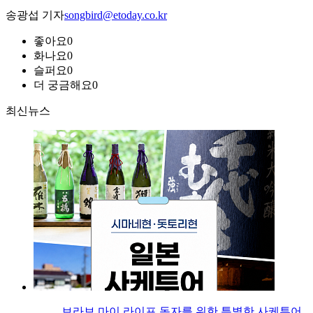
송광섭 기자
songbird@etoday.co.kr
좋아요
0
화나요
0
슬퍼요
0
더 궁금해요
0
최신뉴스
브라보 마이 라이프 독자를 위한 특별한 사케투어