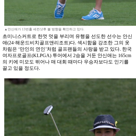
▲안신애가 13번홀 세컨샷후 볼 방향을 확인하고 있다.
초미니스커트로 한껏 멋을 부리며 유행을 선도한 선수는 안신
애(24·해운드비치골프앤리조트)다. 섹시함을 강조한 그의 옷
차림은 ‘만인의 연인’처럼 골프팬들의 사랑을 받고 있다. 한국
여자프로골프(KLPGA) 투어에서 2승을 거둔 안신애는 165cm
의 키에 미모도 뛰어나 매 대회 때마다 우승자보다도 인기를
끌고 있을 정도다.