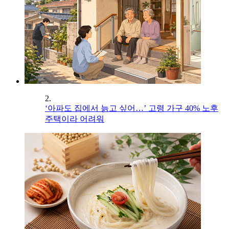
2.
‘아파도 집에서 늙고 싶어…’ 고령 가구 40% 노후
주택이라 어려워