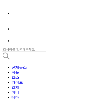
전체뉴스
피플
헬스
라이프
컬처
머니
테마