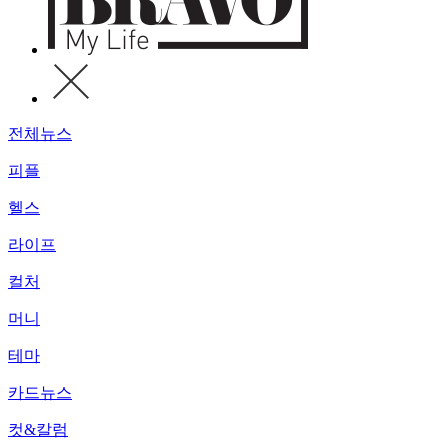
전체뉴스
피플
헬스
라이프
컬처
머니
테마
카드뉴스
컷&칼럼