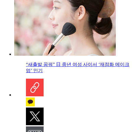
“새출발 꿈꿔” 日 중년 여성 사이서 ‘재점화 메이크
업’ 인기