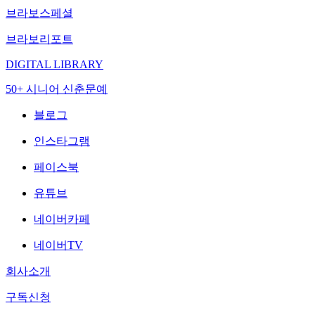
브라보스페셜
브라보리포트
DIGITAL LIBRARY
50+ 시니어 신춘문예
블로그
인스타그램
페이스북
유튜브
네이버카페
네이버TV
회사소개
구독신청