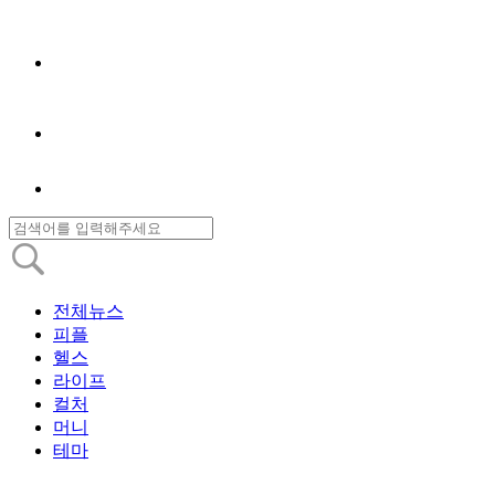
전체뉴스
피플
헬스
라이프
컬처
머니
테마