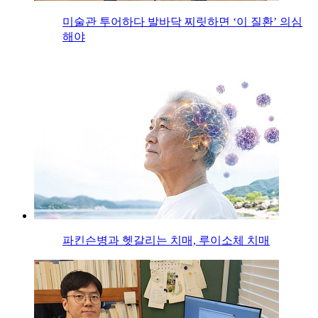
미술관 투어하다 발바닥 찌릿하면 ‘이 질환’ 의심
해야
파킨슨병과 헷갈리는 치매, 루이소체 치매