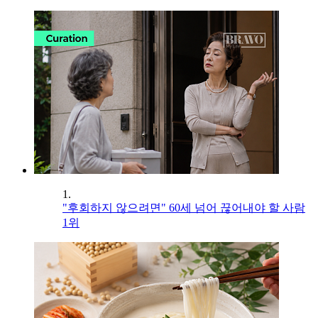
1.
"후회하지 않으려면" 60세 넘어 끊어내야 할 사람
1위