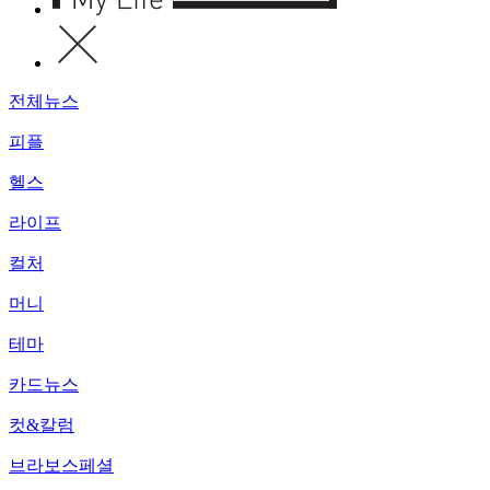
전체뉴스
피플
헬스
라이프
컬처
머니
테마
카드뉴스
컷&칼럼
브라보스페셜