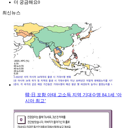
더 궁금해요
0
최신뉴스
韓·日 포함 아태 고소득 지역 기대수명 84.1세 ‘아
시아 최고’