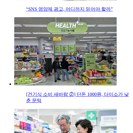
“SNS 영양제 광고, 어디까지 믿어야 할까”
[건기식 소비 새바람 ②] 단돈 1000원, 다이소가 낮
춘 문턱