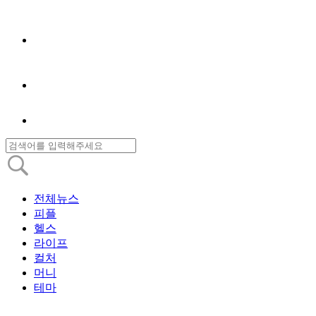
전체뉴스
피플
헬스
라이프
컬처
머니
테마