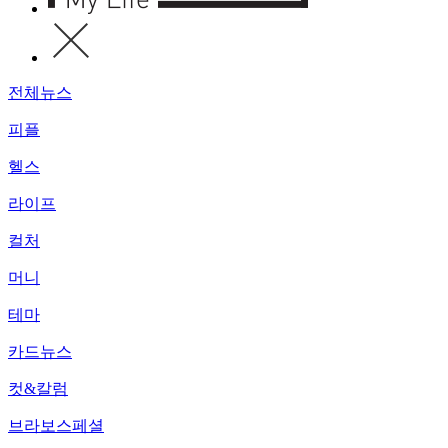
전체뉴스
피플
헬스
라이프
컬처
머니
테마
카드뉴스
컷&칼럼
브라보스페셜