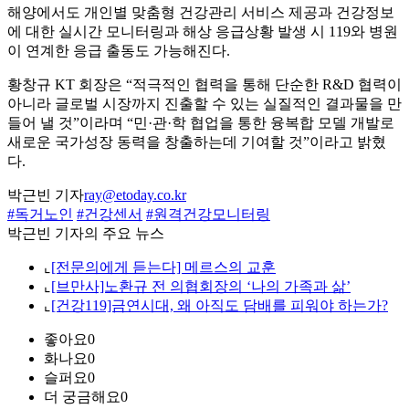
해양에서도 개인별 맞춤형 건강관리 서비스 제공과 건강정보
에 대한 실시간 모니터링과 해상 응급상황 발생 시 119와 병원
이 연계한 응급 출동도 가능해진다.
황창규 KT 회장은 “적극적인 협력을 통해 단순한 R&D 협력이
아니라 글로벌 시장까지 진출할 수 있는 실질적인 결과물을 만
들어 낼 것”이라며 “민·관·학 협업을 통한 융복합 모델 개발로
새로운 국가성장 동력을 창출하는데 기여할 것”이라고 밝혔
다.
박근빈 기자
ray@etoday.co.kr
#독거노인
#건강센서
#원격건강모니터링
박근빈 기자의 주요 뉴스
⌞
[전문의에게 듣는다] 메르스의 교훈
⌞
[브만사]노환규 전 의협회장의 ‘나의 가족과 삶’
⌞
[건강119]금연시대, 왜 아직도 담배를 피워야 하는가?
좋아요
0
화나요
0
슬퍼요
0
더 궁금해요
0