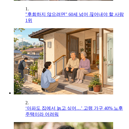
1.
"후회하지 않으려면" 60세 넘어 끊어내야 할 사람
1위
2.
‘아파도 집에서 늙고 싶어…’ 고령 가구 40% 노후
주택이라 어려워