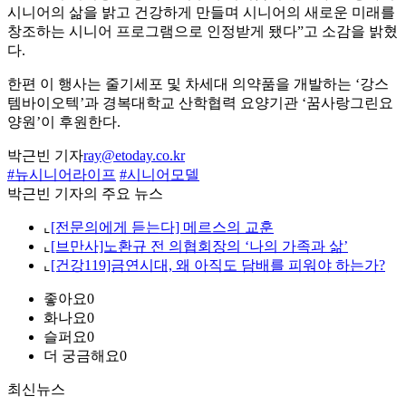
시니어의 삶을 밝고 건강하게 만들며 시니어의 새로운 미래를
창조하는 시니어 프로그램으로 인정받게 됐다”고 소감을 밝혔
다.
한편 이 행사는 줄기세포 및 차세대 의약품을 개발하는 ‘강스
템바이오텍’과 경복대학교 산학협력 요양기관 ‘꿈사랑그린요
양원’이 후원한다.
박근빈 기자
ray@etoday.co.kr
#뉴시니어라이프
#시니어모델
박근빈 기자의 주요 뉴스
⌞
[전문의에게 듣는다] 메르스의 교훈
⌞
[브만사]노환규 전 의협회장의 ‘나의 가족과 삶’
⌞
[건강119]금연시대, 왜 아직도 담배를 피워야 하는가?
좋아요
0
화나요
0
슬퍼요
0
더 궁금해요
0
최신뉴스