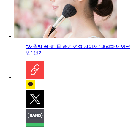
“새출발 꿈꿔” 日 중년 여성 사이서 ‘재점화 메이크
업’ 인기