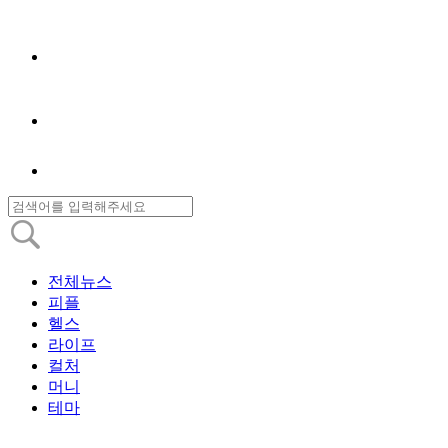
전체뉴스
피플
헬스
라이프
컬처
머니
테마