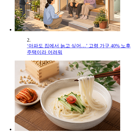
2.
‘아파도 집에서 늙고 싶어…’ 고령 가구 40% 노후
주택이라 어려워