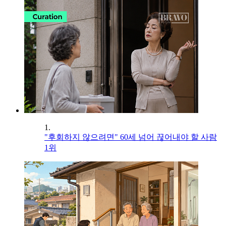
1.
"후회하지 않으려면" 60세 넘어 끊어내야 할 사람
1위