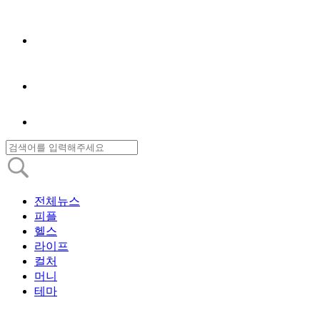
전체뉴스
피플
헬스
라이프
컬처
머니
테마