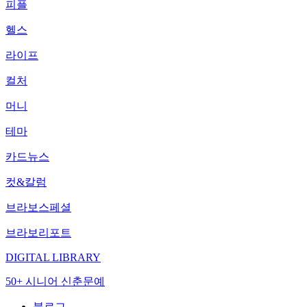
피플
헬스
라이프
컬처
머니
테마
카드뉴스
컷&칼럼
브라보스페셜
브라보리포트
DIGITAL LIBRARY
50+ 시니어 신춘문예
블로그