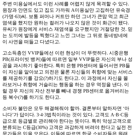
주변 미용실에서도 이런 사례를 어렵지 않게 목격할 수 있다.
원장과 안면도 있고 집도 가까워 A미용실만 고집하던 유숙경
(가명·63)씨. 보통 퍼머나 커트만 하던 그녀가 큰맘 먹고 최근
염색을 했지만 원하는 컬러가 나오지 않은 것이 화근이 됐다.
유씨가 원장에게 서비스 재염색을 요구했지만 거절당한 것. 믿
는 도끼에 발등을 찍혔다고 느낀 그녀는 그 뒤로 동네방네에
이 사연을 떠들고 다녔다고.
고소득층인 VVIP들에선 이런 현상이 더 뚜렷하다. 시중은행
PB(프라이빗 뱅커)들에 따르면 일부 VVIP들은 자신의 부나 성
공을 과시하기 좋아한다. 특히 은행 PB센터에 들어서면 PB들
이 자신을 알아보고 의전은 물론 자신들의 취향에 맞는 서비스
를 제공하기를 강요(?)하기도 한다고. 이 과정에서 자신을 몰
라보거나 취향에 거슬리는 행동을 하는 경우 역정을 낸다. 이
럴 경우 자신의 자산 전부를 빼내 경쟁 PB센터로 옮겨버리는
등 복수(?)를 하기도 한다고.
소비자 불만은 모두 해결해줘야 할까. 결론부터 말하자면 ‘아
니다’가 답이다. 3·4·3법칙이라는 것이 있다. 고객도 A·B·C등
급으로 등급별로 관리해야 한다는 뜻이다. 특히 악성고객으로
분류되는 C등급(30%) 고객은 과감하게 버려야 한다고 실전 전
문가들은 입을 모은다. 이들에 따르면 한국 소비자들은 원래