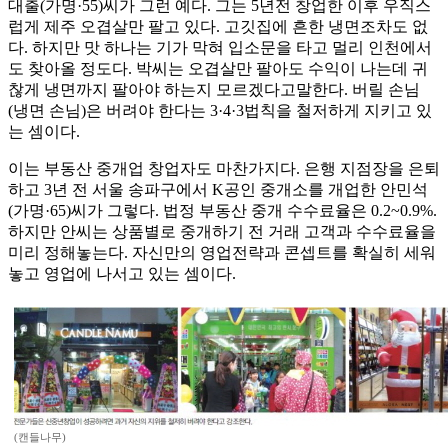
대출(가명·55)씨가 그런 예다. 그는 5년전 창업한 이후 우직스
럽게 제주 오겹살만 팔고 있다. 고깃집에 흔한 냉면조차도 없
다. 하지만 맛 하나는 기가 막혀 입소문을 타고 멀리 인천에서
도 찾아올 정도다. 박씨는 오겹살만 팔아도 수익이 나는데 귀
찮게 냉면까지 팔아야 하는지 모르겠다고말한다. 버릴 손님
(냉면 손님)은 버려야 한다는 3·4·3법칙을 철저하게 지키고 있
는 셈이다.
이는 부동산 중개업 창업자도 마찬가지다. 은행 지점장을 은퇴
하고 3년 전 서울 송파구에서 K공인 중개소를 개업한 안민석
(가명·65)씨가 그렇다. 법정 부동산 중개 수수료율은 0.2~0.9%.
하지만 안씨는 상품별로 중개하기 전 거래 고객과 수수료율을
미리 정해놓는다. 자신만의 영업전략과 콘셉트를 확실히 세워
놓고 영업에 나서고 있는 셈이다.
(캔들나무)