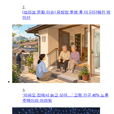
2.
[브라보 문화 이슈] 유방암 투병 후 더 단단해진 박
미선
3.
‘아파도 집에서 늙고 싶어…’ 고령 가구 40% 노후
주택이라 어려워