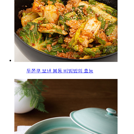
두쫀쿠 보낸 봄동 비빔밥의 효능