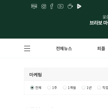
전체뉴스
피플
전체
1주
1개월
1년
직