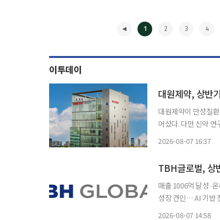
1
2
3
4
이투데이
대원제약, 상반기
대원제약이 만성질환 
어섰다. 다만 신약 연
년 동기 대비 감소했다. 대원제약은 상반기 연결 기준 매출 3109억원, 영업이익 44억원
2026-08-07 16:37
순이익 57억원을 기록
◀
TBH글로벌, 상
매출 1006억 달성
성장 견인… AI 기반 전사 혁신 박차 코스피 상장 K패
화와 주요 브랜드의 판
2026-08-07 14:58