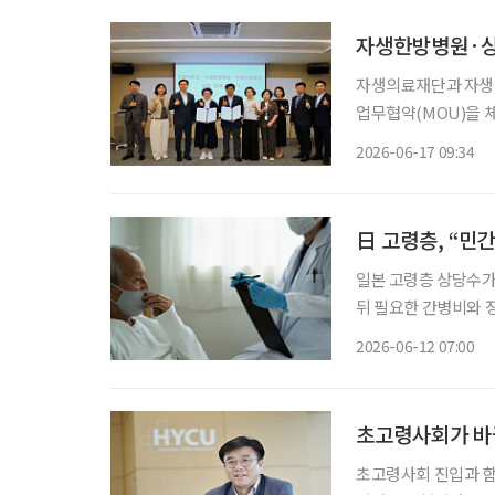
자생한방병원·상
자생의료재단과 자생한
업무협약(MOU)을 체결했다. 경기도 성남시 자생메디바이오센터
식 자생의료재단 사회
2026-06-17 09:34
다. 이번 협약에 따라
日 고령층, “민
일본 고령층 상당수가
뒤 필요한 간병비와 
병원비와 입원비 보장
2026-06-12 07:00
초고령사회가 바꾼
초고령사회 진입과 함