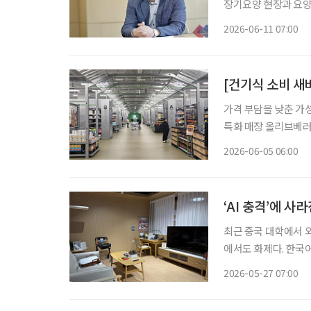
장기요양 현장과 요양
버대학교는 올해 3월 노
2026-06-11 07:00
버대학교 노인복지요
[건기식 소비 새
가격 부담을 낮춘 가
특화 매장 올리브베러
형 약국, 간편한 검
2026-06-05 06:00
이 약국 안팎으로 넓
‘AI 충격’에 
최근 중국 대학에서 
에서도 화제다. 한국어
에 외국어 교육의 미래가 흔들리고 
2026-05-27 07:00
식서비스 전공이 줄어