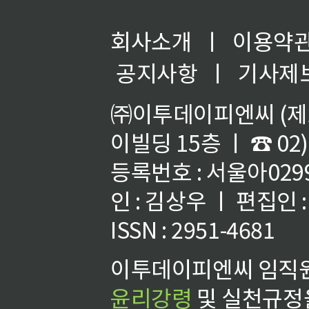
회사소개
ㅣ
이용약
공지사항
ㅣ
기사제
㈜이투데이피엔씨 (제호
이빌딩 15층 ㅣ ☎ 02)
등록번호 : 서울아02992
인 : 김상우 ㅣ 편집인
ISSN : 2951-4681
이투데이피엔씨 임직원
윤리강령
및 실천규정을