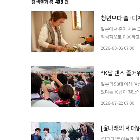
검색결과 총
408
건
청년보다 술·디저
일본에서 혼자 사는 
적극적으로 이용하고,
세워 먹고 싶은 음식
2026-08-06 07:00
모습이다. 
“K팝 댄스 즐거워
일본의 50대 이상 여
있다는 응답이 절반에
스마트폰 사용 능력을
2026-07-22 07:00
사례
[윤나래의 세대읽기
‘영크크’를 아는가. 