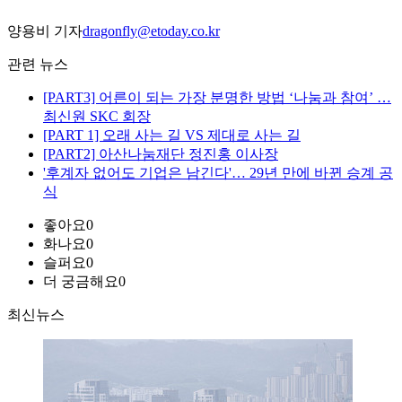
양용비 기자
dragonfly@etoday.co.kr
관련 뉴스
[PART3] 어른이 되는 가장 분명한 방법 ‘나눔과 참여’ …
최신원 SKC 회장
[PART 1] 오래 사는 길 VS 제대로 사는 길
[PART2] 아산나눔재단 정진홍 이사장
'후계자 없어도 기업은 남긴다'… 29년 만에 바뀐 승계 공
식
좋아요
0
화나요
0
슬퍼요
0
더 궁금해요
0
최신뉴스