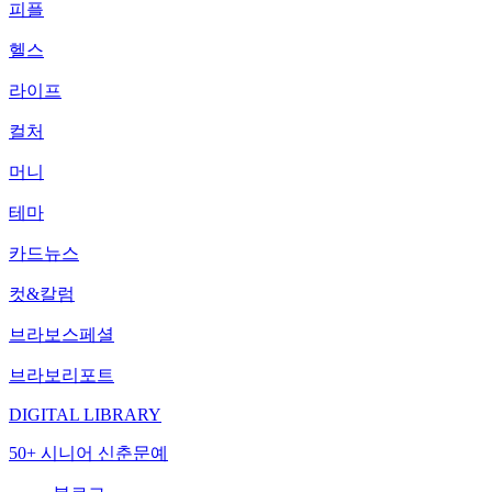
피플
헬스
라이프
컬처
머니
테마
카드뉴스
컷&칼럼
브라보스페셜
브라보리포트
DIGITAL LIBRARY
50+ 시니어 신춘문예