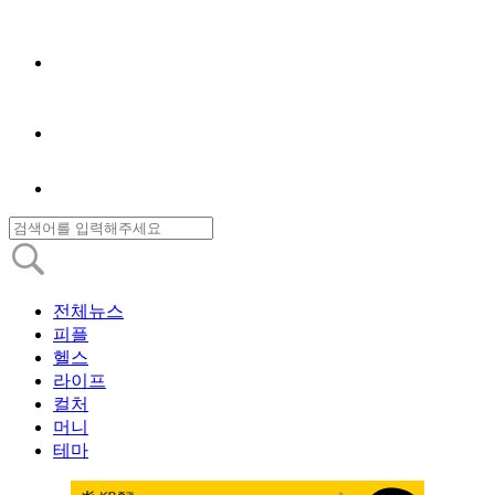
전체뉴스
피플
헬스
라이프
컬처
머니
테마