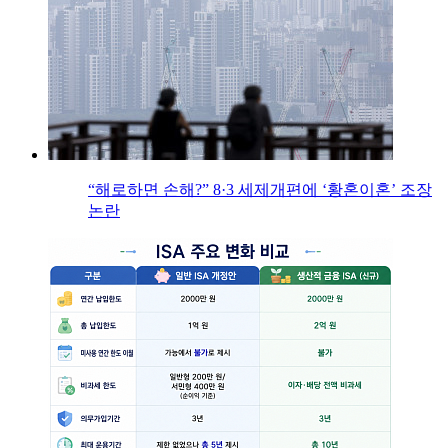
“해로하면 손해?” 8·3 세제개편에 ‘황혼이혼’ 조장
논란