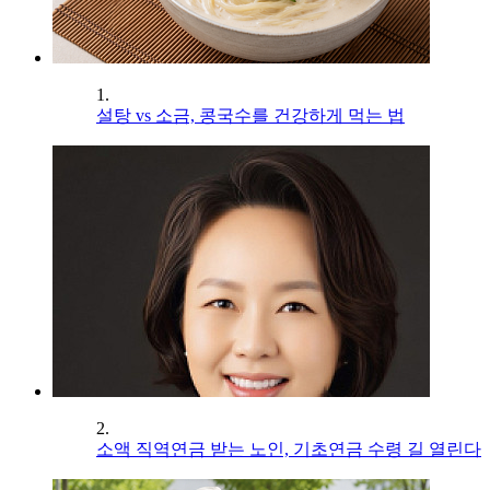
1.
설탕 vs 소금, 콩국수를 건강하게 먹는 법
2.
소액 직역연금 받는 노인, 기초연금 수령 길 열린다