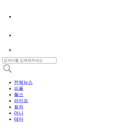
전체뉴스
피플
헬스
라이프
컬처
머니
테마