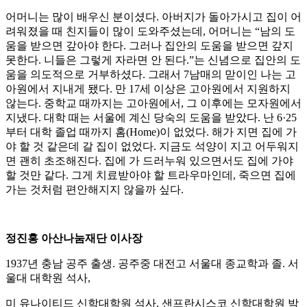
어머니는 많이 배우신 분이셨다. 아버지가 돌아가시고 집이 어
려워졌을 때 친지들이 많이 도와주셨는데, 어머니는 “남의 도
움을 받으면 갚아야 한다. 그러나 집안의 도움을 받으면 갚지
못한다. 니들은 그렇게 자라면 안 된다.”는 신념으로 집안의 도
움을 의도적으로 거부하셨다. 그래서 7남매의 맏이인 나는 고
아원에서 지내게 됐다. 만 17세 이상은 고아원에서 지원하지
않는다. 중학교 때까지는 고아원에서, 그 이후에는 모자원에서
지냈다. 대학 때는 서울에 계신 당숙의 도움을 받았다. 난 6·25
부터 대학 졸업 때까지 홈(Home)이 없었다. 해가 지면 집에 가
야 할 것 같은데 갈 집이 없었다. 지금도 석양이 지고 어두워지
면 괜히 초조해진다. 집에 가 드러누워 있으면서도 집에 가야
할 것만 같다. 그게 치료받아야 할 트라우마인데, 죽으면 집에
가는 것처럼 편안해지지 않을까 싶다.
정진홍 아산나눔재단 이사장
1937년 충남 공주 출생. 공주중 대전고 서울대 종교학과 졸. 서
울대 대학원 석사,
미 유나이티드 신학대학원 석사, 샌프란시스코 신학대학원 박