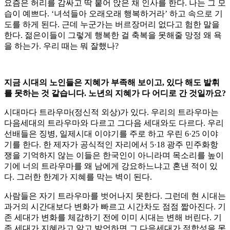
요즘은 허리를 감싸고 딱 붙어 앉은 채 인사를 한다. 나는 그 모
습이 예쁘다. ‘녀석들아 오래오래 행복하거라’ 하고 속으로 기
도를 하게 된다. 근데 누군가는 버르장머리 없다고 험한 말을
한다. 젊은이들이 그렇게 행복한 걸 축복을 못해줄 망정 왜 욕
을 하는가. 우리 때는 뭐 잘했나?
지금 시대의 노인들은 지혜가 부족해 보이고, 있다 해도 발휘
를 못하는 것 같습니다. 노년의 지혜가 다 어디로 간 것일까요?
시대마다 트라우마(정신적 외상)가 있다. 우리의 트라우마는
다음세대의 트라우마와 다르고 그다음 세대와도 다르다. 우리
선배들은 징병, 일제시대 이야기를 주로 하고 우린 6·25 이야
기를 한다. 한 제자가 공식적인 자리에서 5·18 광주 민주화항
쟁을 기억하지 않는 이들은 한국인이 아니라며 목소리를 높이
기에 너의 트라우마를 왜 남에게 강요하느냐고 혼낸 적이 있
다. 그러한 한계가 지혜를 막는 벽이 된다.
사람들은 자기 트라우마를 벗어나지 못한다. 그런데 현 시대는
과거의 시간대보다 변화가 빠르고 시간차도 점점 짧아진다. 기
존 세대가 변화를 체감하기 전에 이미 시대는 변해 버린다. 기
존 세대가 지혜라고 알고 발언하면 그 다음세대가 적합성을 못