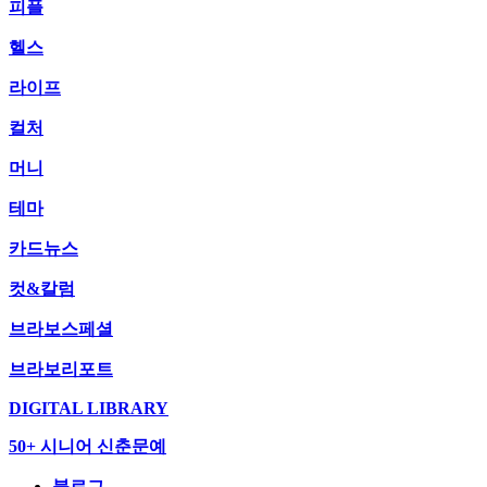
피플
헬스
라이프
컬처
머니
테마
카드뉴스
컷&칼럼
브라보스페셜
브라보리포트
DIGITAL LIBRARY
50+ 시니어 신춘문예
블로그