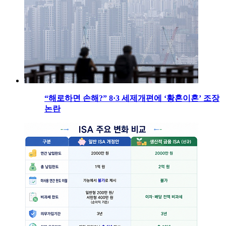
“해로하면 손해?” 8·3 세제개편에 ‘황혼이혼’ 조장
논란