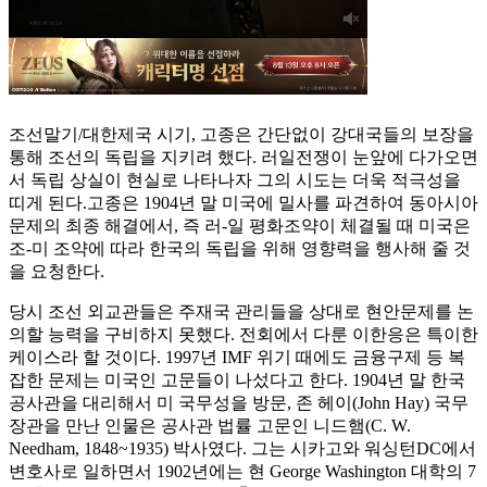
조선말기/대한제국 시기, 고종은 간단없이 강대국들의 보장을
통해 조선의 독립을 지키려 했다. 러일전쟁이 눈앞에 다가오면
서 독립 상실이 현실로 나타나자 그의 시도는 더욱 적극성을
띠게 된다.고종은 1904년 말 미국에 밀사를 파견하여 동아시아
문제의 최종 해결에서, 즉 러-일 평화조약이 체결될 때 미국은
조-미 조약에 따라 한국의 독립을 위해 영향력을 행사해 줄 것
을 요청한다.
당시 조선 외교관들은 주재국 관리들을 상대로 현안문제를 논
의할 능력을 구비하지 못했다. 전회에서 다룬 이한응은 특이한
케이스라 할 것이다. 1997년 IMF 위기 때에도 금융구제 등 복
잡한 문제는 미국인 고문들이 나섰다고 한다. 1904년 말 한국
공사관을 대리해서 미 국무성을 방문, 존 헤이(John Hay) 국무
장관을 만난 인물은 공사관 법률 고문인 니드햄(C. W.
Needham, 1848~1935) 박사였다. 그는 시카고와 워싱턴DC에서
변호사로 일하면서 1902년에는 현 George Washington 대학의 7