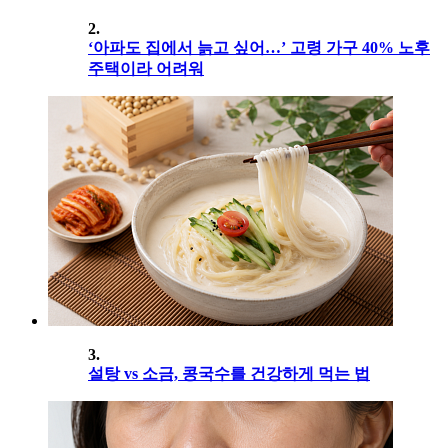
2.
‘아파도 집에서 늙고 싶어…’ 고령 가구 40% 노후
주택이라 어려워
3.
설탕 vs 소금, 콩국수를 건강하게 먹는 법