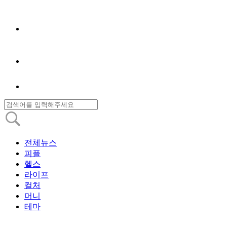
전체뉴스
피플
헬스
라이프
컬처
머니
테마