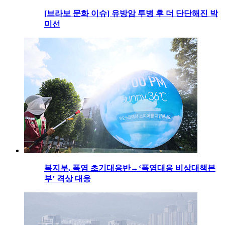
[브라보 문화 이슈] 유방암 투병 후 더 단단해진 박
미선
복지부, 폭염 초기대응반→‘폭염대응 비상대책본
부’ 격상 대응