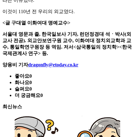
라는 이유였다.
이것이 110년 전 우리의 외교였다.
<글 구대열 이화여대 명예교수>
서울대 영문과 졸, 한국일보사 기자, 런던정경대 석ㆍ박사(외
교사 전공). 외교안보연구원 교수, 이화여대 정치외교학과 교
수, 통일학연구원장 등 역임. 저서<삼국통일의 정치학><한국
국제관계사 연구> 등.
양용비 기자
dragonfly@etoday.co.kr
좋아요
0
화나요
0
슬퍼요
0
더 궁금해요
0
최신뉴스