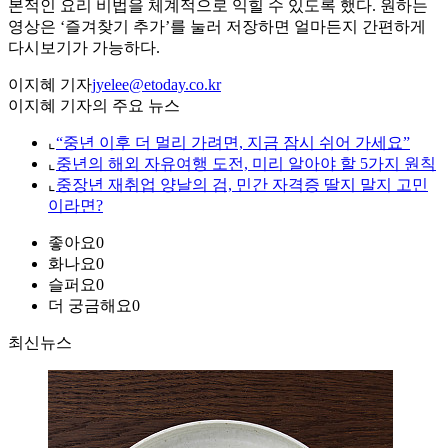
본적인 요리 비법을 체계적으로 익힐 수 있도록 했다. 원하는
영상은 ‘즐겨찾기 추가’를 눌러 저장하면 얼마든지 간편하게
다시보기가 가능하다.
이지혜 기자
jyelee@etoday.co.kr
이지혜 기자의 주요 뉴스
⌞
“중년 이후 더 멀리 가려면, 지금 잠시 쉬어 가세요”
⌞
중년의 해외 자유여행 도전, 미리 알아야 할 5가지 원칙
⌞
중장년 재취업 양날의 검, 민간 자격증 딸지 말지 고민
이라면?
좋아요
0
화나요
0
슬퍼요
0
더 궁금해요
0
최신뉴스