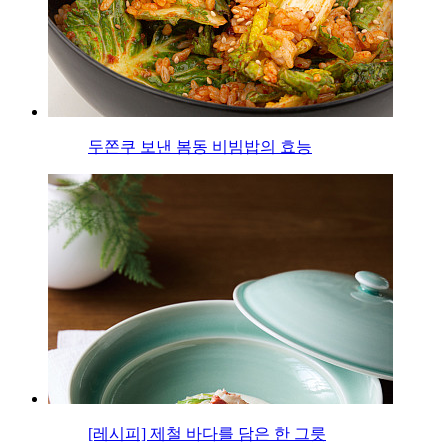
두쫀쿠 보낸 봄동 비빔밥의 효능
[레시피] 제철 바다를 담은 한 그릇