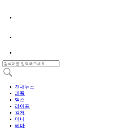
전체뉴스
피플
헬스
라이프
컬처
머니
테마