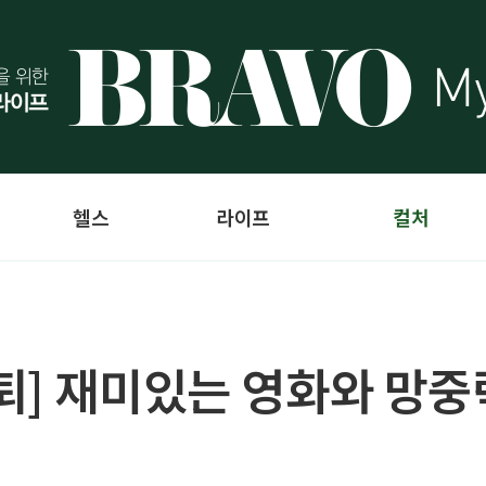
헬스
라이프
컬처
퇴] 재미있는 영화와 망중