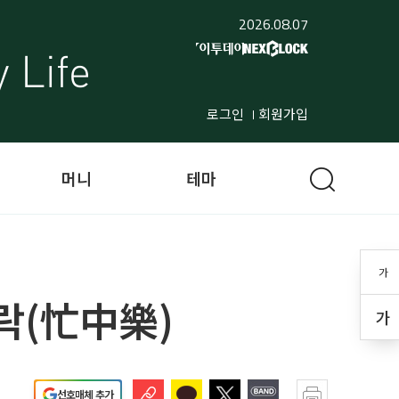
2026.08.07
로그인
회원가입
머니
테마
가
락(忙中樂)
가
선호매체 추가