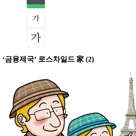
‘금융제국’ 로스차일드 家 (2)