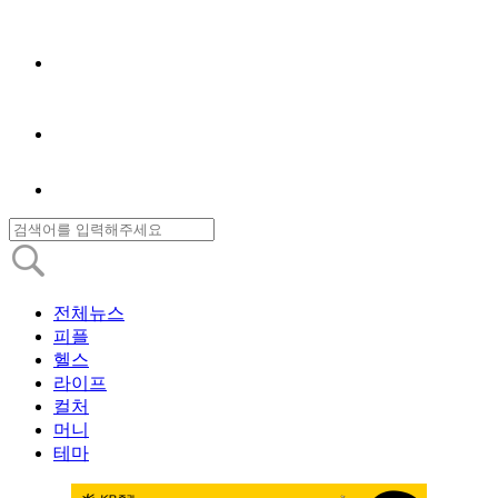
전체뉴스
피플
헬스
라이프
컬처
머니
테마