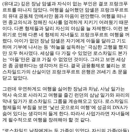
(유대교) 깊은 장남 암셸과 자식이 없는 부인은 결코 프랑크푸
르트를 떠나지 않았다. 여행을 싫어했던 암셸은 프랑크푸르트
의 유대 공동체 안에서만 몸과 마음이 편안했다. 여행을 떠나
면 종교의식과 정해진 식사를 엄격하게 지키기 어려웠기 때문
이다. 다른 형제들과 달리 자신의 야심을 늘 자제했다. 이런 분
위기로 인해 다른 네 형제의 자녀들도 프랑크푸르트 여행을 꺼
렸다. 아이가 없던 장남 암셸은 자기에게 아들을 달라고 기도
하며 기부에 나서는 등 ‘하늘을 설득하는’ 극심한 고행을 했지
만 모두 허사였다. 세상을 다 가질 수 있었던 로스차일드 본가
는 ‘아들’만은 결코 가질 수 없었던 것이다. 그러고 보면 세상
은 좀 공평하다는 생각마저 든다. 결국 금융황제로 불리는 로
스차일드가의 산실이던 프랑크푸르트 은행은 20세기 초 문을
닫고 말았다.
그런데 우연하게도 여행을 싫어한 장남과 차남, 사남 일가는
역사 속으로 사라지고 여행을 즐긴 런던의 삼남 일가와 파리의
막내 일가가 로스차일드 그룹을 계승해오고 있다. 로스차일드
형제들의 부침을 보면 ‘낯선 곳으로의 여행’에 성공의 DNA가
숨어 있다는 생각마저 들게 한다. 따라서 사업가라면 자녀들에
게 필수적으로 여행을 장려해야 할 것 같다.
“로스차일드 남작에게는 두 가족이 있었다. 자신의 가족(아들)