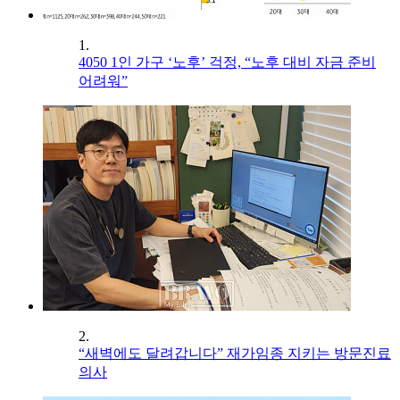
1.
4050 1인 가구 ‘노후’ 걱정, “노후 대비 자금 준비
어려워”
2.
“새벽에도 달려갑니다” 재가임종 지키는 방문진료
의사