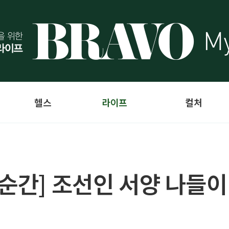
헬스
라이프
컬처
순간] 조선인 서양 나들이 