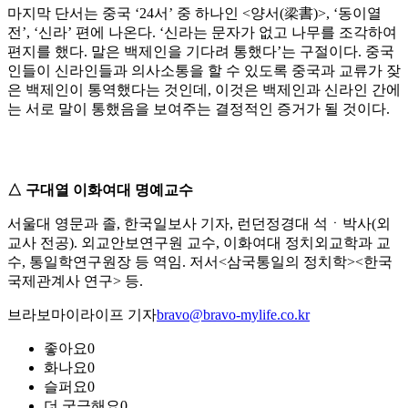
마지막 단서는 중국 ‘24서’ 중 하나인 <양서(梁書)>, ‘동이열
전’, ‘신라’ 편에 나온다. ‘신라는 문자가 없고 나무를 조각하여
편지를 했다. 말은 백제인을 기다려 통했다’는 구절이다. 중국
인들이 신라인들과 의사소통을 할 수 있도록 중국과 교류가 잦
은 백제인이 통역했다는 것인데, 이것은 백제인과 신라인 간에
는 서로 말이 통했음을 보여주는 결정적인 증거가 될 것이다.
△ 구대열 이화여대 명예교수
서울대 영문과 졸, 한국일보사 기자, 런던정경대 석ㆍ박사(외
교사 전공). 외교안보연구원 교수, 이화여대 정치외교학과 교
수, 통일학연구원장 등 역임. 저서<삼국통일의 정치학><한국
국제관계사 연구> 등.
브라보마이라이프 기자
bravo@bravo-mylife.co.kr
좋아요
0
화나요
0
슬퍼요
0
더 궁금해요
0