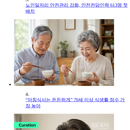
노인일자리 안전관리 강화, 안전전담인력 613명 첫
배치
4.
“아침식사는 든든하게” 70세 이상 식생활 점수 가
장 높아