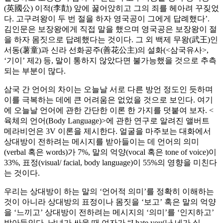
(英國公) 이적(李勣) 앞에 꿇어앉히고 그의 죄를 헤아려 꾸짖었
다. 고구려왕이 두 번 절을 하자 영국공이 그에게 답례했다’.
김인문은 보장왕에게 직접 말을 했으며 영국공은 보장왕이 절
을 하자 몸짓으로 답례했다는 것이다. 그 외 백제 무왕(武王)인
서동(薯童)과 신라 선화공주(善花公主)의 설화(<삼국유사>,
‘기이’ 제2) 등, 말이 통하지 않았다면 불가능했을 것으로 추측
되는 부분이 많다.
삼국 간 언어의 차이는 오늘날 서로 다른 방언 정도인 듯하며
이를 극복하는 데에 큰 어려움은 없었을 것으로 보인다. 여기
에 오늘날 언어에 관한 간단한 이론 한 가지를 덧붙여 보자. <
육체의 언어(Body Language)>에 관한 연구로 알려진 앨버트
메라비언은 3V 이론을 제시한다. 얼굴을 마주보는 대화에서
상대방이 전하려는 메시지를 받아들이는 데 언어의 의미
(verbal 혹은 words)가 7%, 말의 억양(vocal 혹은 tone of voice)이
33%, 표정(visual/ facial, body language)이 55%의 영향을 미친다
는 것이다.
우리는 상대방이 하는 말의 ‘언어적 의미’를 정확히 이해하는
것이 아니라 상대방의 표정이나 몸짓을 ‘보고’ 혹은 말의 억양
을 ‘느끼고’ 상대방이 전하려는 메시지의 ‘의미’를 ‘인지하고’
받아들인다. 남녀가 싸울 때 여자가 “I hate you(난 네가 싫