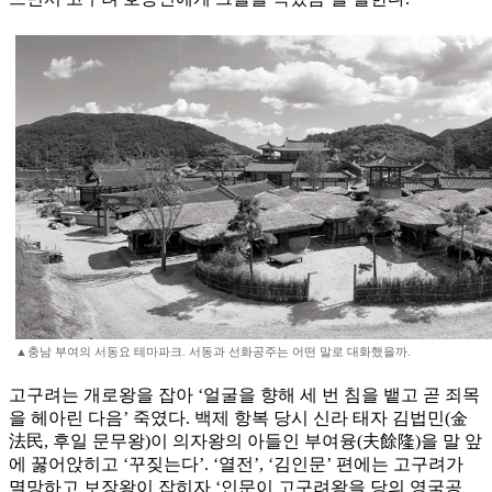
▲충남 부여의 서동요 테마파크. 서동과 선화공주는 어떤 말로 대화했을까.
고구려는 개로왕을 잡아 ‘얼굴을 향해 세 번 침을 뱉고 곧 죄목
을 헤아린 다음’ 죽였다. 백제 항복 당시 신라 태자 김법민(金
法民, 후일 문무왕)이 의자왕의 아들인 부여융(夫餘隆)을 말 앞
에 꿇어앉히고 ‘꾸짖는다’. ‘열전’, ‘김인문’ 편에는 고구려가
멸망하고 보장왕이 잡히자 ‘인문이 고구려왕을 당의 영국공