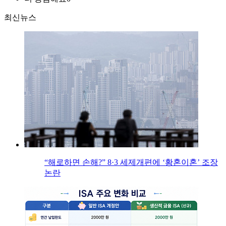
최신뉴스
“해로하면 손해?” 8·3 세제개편에 ‘황혼이혼’ 조장
논란