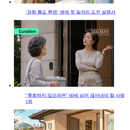
‘경험 無도 환영’ 생애 첫 일자리 도전 설명서
"후회하지 않으려면" 60세 넘어 끊어내야 할 사람
1위