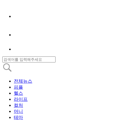
전체뉴스
피플
헬스
라이프
컬처
머니
테마