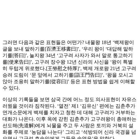
그러면 다음과 같은 표현들은 어떤가? 내물왕 18년 ‘백제왕이
글을 보내 말하기를[百濟王移書曰]’, ‘우리 왕이 ‘대답해 말하
기를[答曰]’, 눌지왕 34년 ‘고구려 사자가 와서 말로 통고하기
를[使來告曰]’, 고구려 장수왕 12년 신라의 사신을 ‘왕이 특별
히 두텁게 위로했다.[王勞慰之特厚]’, 백제 개로왕 21년 고구려
승려 도림이 ‘문 앞에서 고하기를[詣王門告曰]’, ‘왕을 모시고
앉아 조용히 말하기를[從容曰]’ 등은 표현 방법을 쉽게 이해할
수 있다.
이상의 기록들을 보면 삼국 간에 어느 정도 의사표현이 자유스
러웠을 것이라 짐작된다. ‘열전’ 제1 ‘김유신’ 편에는 김춘추가
연개소문에게 백제를 치자고 청한 데 대해 고구려가 거부하는
대화가 나온다. 이후 옥에 갇힌 김춘추가 고구려왕이 총애하는
선도해(先道解)에게 뇌물을 주고 두 사람은 토끼와 거북의 설
화를 주제로 ‘농담을 나눈다’ 그리고 ‘석방되어 신라 국경을 넘
으면서 고구려 호송인에게 그들을 속였음’을 말한다.