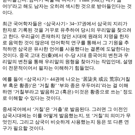
어!)”라고 해도 남자는 오히려 섹시한 것으로 받아들인다는 것
이다.
최근 국어학자들은 <삼국사기> 34~37권에서 삼국의 지리가
한자로 기록된 것을 거꾸로 유추하여 당시의 우리말을 찾으려
고 한다. 우리글이 존재하지 않던 시대에 원래의 지명을 한자
로 음역한 것이 많은데 언어학적 연구를 통해서 그 기원을 추
적하면 삼국은 유사한 언어를 사용했다는 결론에 도달한다는
것이다. 중국 고대 진(秦)에서 수-당 시대 중국어의 변천과 우
리말의 변천을 통해 우리말의 원형을 찾아가는 작업인데, 설명
이 전문적이어서 필자는 이해하기 힘들었다.
예를 들어 <삼국사기> 44권에 나오는 ‘居柒夫 或云 荒宗(거칠
부 혹운 황종)’은 ‘거칠 황’ ‘부와 종은 우두머리’라는 걸 이해
하면 ‘거칠부라고 발음하고 (혹은) 이것은 황종으로 쓰는’ 정도
로 이해할 수 있다는 것이다.
중세국어에서 ‘거칠’은 ‘거츨’로 발음된다. 그러면 그 이전인
삼국시대에는 이를 어떻게 발음했는지, 또 ‘거칠’의 의미가 무
엇인지, 그리고 삼국이 비슷하게 사용했는지 등은 또 다른 연
구가 필요할 것이다.