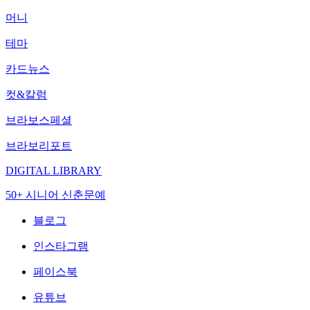
머니
테마
카드뉴스
컷&칼럼
브라보스페셜
브라보리포트
DIGITAL LIBRARY
50+ 시니어 신춘문예
블로그
인스타그램
페이스북
유튜브