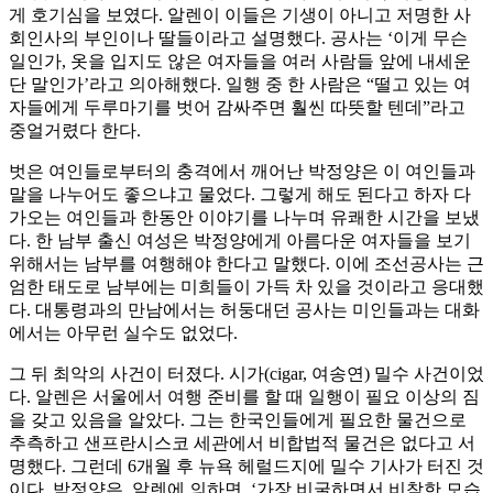
게 호기심을 보였다. 알렌이 이들은 기생이 아니고 저명한 사
회인사의 부인이나 딸들이라고 설명했다. 공사는 ‘이게 무슨
일인가, 옷을 입지도 않은 여자들을 여러 사람들 앞에 내세운
단 말인가’라고 의아해했다. 일행 중 한 사람은 “떨고 있는 여
자들에게 두루마기를 벗어 감싸주면 훨씬 따뜻할 텐데”라고
중얼거렸다 한다.
벗은 여인들로부터의 충격에서 깨어난 박정양은 이 여인들과
말을 나누어도 좋으냐고 물었다. 그렇게 해도 된다고 하자 다
가오는 여인들과 한동안 이야기를 나누며 유쾌한 시간을 보냈
다. 한 남부 출신 여성은 박정양에게 아름다운 여자들을 보기
위해서는 남부를 여행해야 한다고 말했다. 이에 조선공사는 근
엄한 태도로 남부에는 미희들이 가득 차 있을 것이라고 응대했
다. 대통령과의 만남에서는 허둥대던 공사는 미인들과는 대화
에서는 아무런 실수도 없었다.
그 뒤 최악의 사건이 터졌다. 시가(cigar, 여송연) 밀수 사건이었
다. 알렌은 서울에서 여행 준비를 할 때 일행이 필요 이상의 짐
을 갖고 있음을 알았다. 그는 한국인들에게 필요한 물건으로
추측하고 샌프란시스코 세관에서 비합법적 물건은 없다고 서
명했다. 그런데 6개월 후 뉴욕 헤럴드지에 밀수 기사가 터진 것
이다. 박정양은, 알렌에 의하면, ‘가장 비굴하면서 비참한 모습