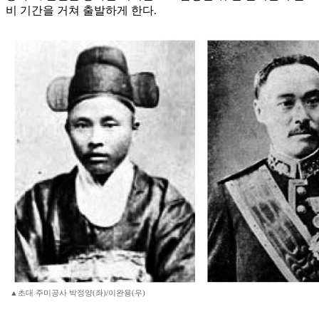
비 기간을 거쳐 출발하게 한다.
▲초대 주미공사 박정양(좌)/이완용(우)