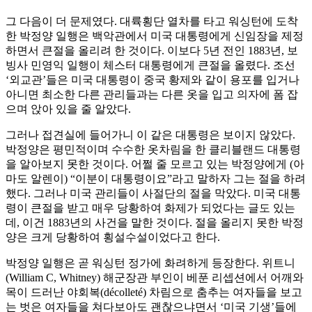
그 다음이 더 문제였다. 대륙횡단 열차를 타고 워싱턴에 도착
한 박정양 일행은 백악관에서 미국 대통령에게 신임장을 제정
하면서 큰절을 올리려 한 것이다. 이보다 5년 전인 1883년, 보
빙사 민영익 일행이 체스터 대통령에게 큰절을 올렸다. 조선
‘외교관’들은 미국 대통령이 중국 황제와 같이 용포를 입거나
아니면 최소한 다른 관리들과는 다른 옷을 입고 의자에 폼 잡
으며 앉아 있을 줄 알았다.
그러나 접견실에 들어가니 이 같은 대통령은 보이지 않았다.
박정양은 평민적이며 수수한 옷차림을 한 클리블랜드 대통령
을 알아보지 못한 것이다. 어쩔 줄 모르고 있는 박정양에게 (아
마도 알렌이) “이분이 대통령이요”라고 말하자 그는 절을 하려
했다. 그러나 미국 관리들이 사절단의 절을 막았다. 미국 대통
령이 큰절을 받고 매우 당황하여 화제가 되었다는 글도 있는
데, 이건 1883년의 사건을 말한 것이다. 절을 올리지 못한 박정
양은 크게 당황하여 횡설수설이었다고 한다.
박정양 일행은 곧 워싱턴 정가에 화려하게 등장한다. 위트니
(William C, Whitney) 해군장관 부인이 베푼 리셉션에서 어깨와
목이 드러난 야회복(décolleté) 차림으로 춤추는 여자들을 보고
는 벗은 여자들을 쳐다보아도 괜찮으냐면서 ‘미국 기생’들에