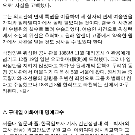
으로’ 사실을 고백했다.
그는 외교관의 면세 특권을 이용하여 세 상자의 면세 여송연을
가져와 필라델피아에서 몰래 팔았다는 것이다. 결국 이 사건은
한 수행원의 실수로 돌려 수습되었다. 여송연 사건으로 워싱턴
에서 조선의 위신은 추락하고 원래 알렌이 고종에게 약속한 월
가에서 차관을 얻는 것도 성사될 수 없었다 한다.
박정양은 워싱턴 공사관을 1888년 11월 대리공사 이완용에게
넘기고 12월 19일 일본 요코하마(橫浜)에 도착했다. 그러나 영
약삼단을 지키지 않았다고 화가 난 원세개의 문책이 두려워 동
경 공사관에서 머물다가 다음 해 5월 서울에 왔다. 원세개는 중
국황제와 조선왕의 명령을 위반한 죄인으로 그를 처벌해야 한
다고 주장했으나 1889년 8월 한직으로 좌천되는 선에서 마무
리된다. <끝>
△ 구대열 이화여대 명예교수
서울대 영문과 졸, 한국일보사 기자, 런던정경대 석ㆍ박사(외
교사 전공). 외교안보연구원 교수, 이화여대 정치외교학과 교