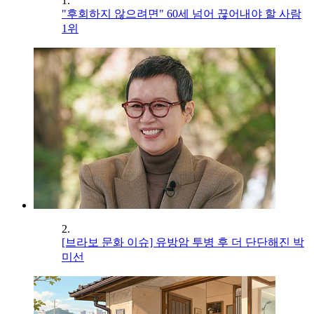
1.
"후회하지 않으려면" 60세 넘어 끊어내야 할 사람
1위
2.
[브라보 문화 이슈] 유방암 투병 후 더 단단해진 박
미선