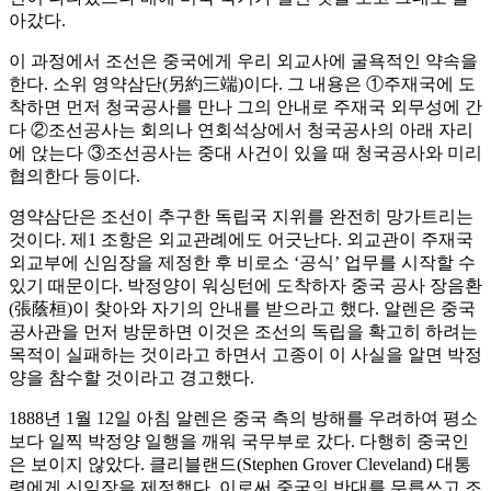
아갔다.
이 과정에서 조선은 중국에게 우리 외교사에 굴욕적인 약속을
한다. 소위 영약삼단(另約三端)이다. 그 내용은 ①주재국에 도
착하면 먼저 청국공사를 만나 그의 안내로 주재국 외무성에 간
다 ②조선공사는 회의나 연회석상에서 청국공사의 아래 자리
에 앉는다 ③조선공사는 중대 사건이 있을 때 청국공사와 미리
협의한다 등이다.
영약삼단은 조선이 추구한 독립국 지위를 완전히 망가트리는
것이다. 제1 조항은 외교관례에도 어긋난다. 외교관이 주재국
외교부에 신임장을 제정한 후 비로소 ‘공식’ 업무를 시작할 수
있기 때문이다. 박정양이 워싱턴에 도착하자 중국 공사 장음환
(張蔭桓)이 찾아와 자기의 안내를 받으라고 했다. 알렌은 중국
공사관을 먼저 방문하면 이것은 조선의 독립을 확고히 하려는
목적이 실패하는 것이라고 하면서 고종이 이 사실을 알면 박정
양을 참수할 것이라고 경고했다.
1888년 1월 12일 아침 알렌은 중국 측의 방해를 우려하여 평소
보다 일찍 박정양 일행을 깨워 국무부로 갔다. 다행히 중국인
은 보이지 않았다. 클리블랜드(Stephen Grover Cleveland) 대통
령에게 신임장을 제정했다. 이로써 중국의 반대를 무릅쓰고 조