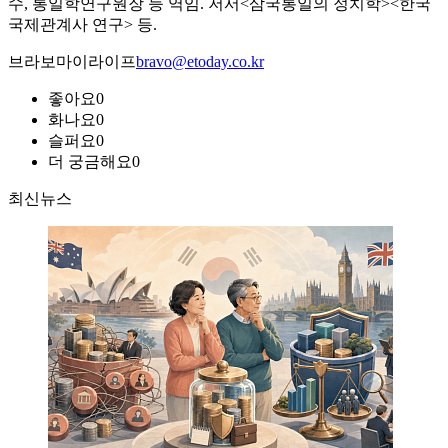
수, 통일학연구원장 등 역임. 저서<삼국통일의 정치학><한국
국제관계사 연구> 등.
브라보마이라이프
bravo@etoday.co.kr
좋아요
0
화나요
0
슬퍼요
0
더 궁금해요
0
최신뉴스