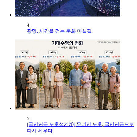
4.
광명, 시간을 걷는 문화 마실길
5.
[국민연금 노후설계①] 무너진 노후, 국민연금으로
다시 세우다