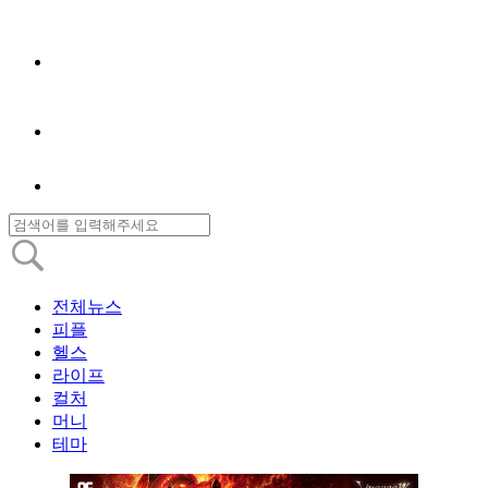
전체뉴스
피플
헬스
라이프
컬처
머니
테마