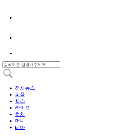
전체뉴스
피플
헬스
라이프
컬처
머니
테마