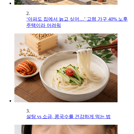
2.
‘아파도 집에서 늙고 싶어…’ 고령 가구 40% 노후
주택이라 어려워
3.
설탕 vs 소금, 콩국수를 건강하게 먹는 법