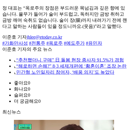
정 대표는 “옥로주의 장점은 부드러운 목넘김과 깊은 향에 있
습니다. 율무가 들어가 술이 부드럽고, 독하지만 금방 취하고
금방 깨며 숙취도 없습니다. 술이 장(腸)까지 내려가기 전에 깬
다고 말하는 사람들이 있을 정도니까요.(웃음)”라고 말했다.
이준호 기자
jhlee@etoday.co.kr
#가화만사성
#전통주
#옥로주
#예도주가
#유민자
이준호 기자의 주요 뉴스
⌞
“추천했더니 구매” 日 돌봄 현장 종사자 91.5%가 경험
⌞
“해로하면 손해?” 8·3 세제개편에 ‘황혼이혼’ 조장 논란
⌞
민간형 노인일자리 참여자, ‘배움 의지’도 높았다
좋아요
0
화나요
0
슬퍼요
0
더 궁금해요
0
최신뉴스