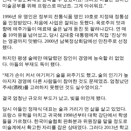
미술공부를 위해 프랑스로 떠났죠. 그게 아쉬워요.”
1996년 유 명인은 정부의 전통식품 명인 10호로 지정돼 정통성
을 인정받았다. 처음에 사업은 잘되는 듯했다. 옥로주의 맛과
향에 애주가들이 매료돼 술은 날개 돋친 듯 팔려나갔다. 연 매
출 10억원을 넘어섰고, 당시 김대중 대통령에게 직접 ‘진상’하
는 영광까지 맛봤다. 2000년 남북정상회담에선 만찬주로 선정
됐다.
하지만 평생 술에만 매달렸던 장인이 경영에 능숙할 리 없었
다. 아들의 부재도 독이 됐다.
“제가 손이 커서 여기저기 술을 퍼주기도 했고, 술의 인기가 높
아지자 경영에 다른 사람들이 참여한 것도 문제였죠. 엄청났던
주세(酒稅)를 고려하지 못했던 것도 실수였어요.”
결국 엄청난 규모의 부도가 났고, 빚을 떠안게 됐다.
당시 아들인 정재식 대표는 술과 거리가 먼 삶을 살고 있었다.
프랑스 유학을 마치고 귀국해 1998년부터 대학 강단에서 학생
들을 가르쳤다. 한국미술협회 판화분과 위원장을 맡을 정도로
미술계에서 확고한 자리를 잡은 상태였다. 그러다 2013년 학교