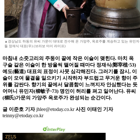
▲경상남도 하동의 유씨 가문이 대대로 전수해 온 가양주, 옥로주를 계승하고 있는 유민자 
들 정재식 대표(우).(브라보 마이 라이프)
마침내 소줏고리의 주둥이 끝에 작은 이슬이 맺힌다. 마치 옥
구슬 같은 이슬이 한 방울씩 떨어질 때마다 정재식(鄭宰植·53)
예도(藝道) 대표의 표정이 사뭇 심각해진다. 그러기를 잠시, 이
슬이 모여 물결을 일으키기 시작하자 부드럽고 무거운 향이 주
위를 감싼다. 향기의 끝에서 달콤함이 느껴지자 안심했다는 듯
어머니 유민자(柳敏子·73) 명인이 허리를 펴고 일어난다. 유씨
(柳氏)가문의 가양주 옥로주가 완성되는 순간이다.
글 이준호 기자
jhlee@etoday.co.kr
사진 이태인 기자
teinny@etoday.co.kr