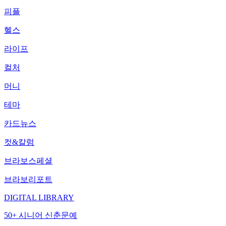
피플
헬스
라이프
컬처
머니
테마
카드뉴스
컷&칼럼
브라보스페셜
브라보리포트
DIGITAL LIBRARY
50+ 시니어 신춘문예