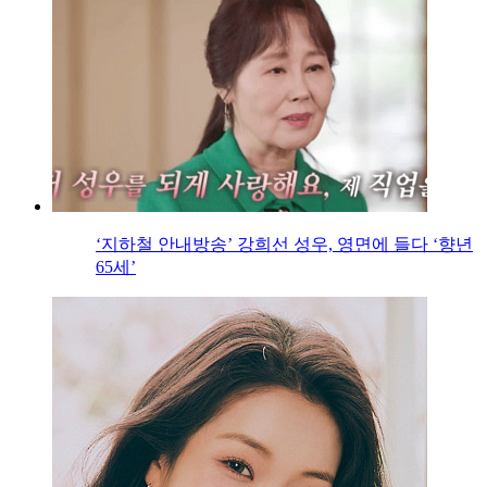
‘지하철 안내방송’ 강희선 성우, 영면에 들다 ‘향년
65세’