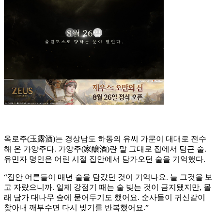
옥로주(玉露酒)는 경상남도 하동의 유씨 가문이 대대로 전수
해 온 가양주다. 가양주(家釀酒)란 말 그대로 집에서 담근 술.
유민자 명인은 어린 시절 집안에서 담가오던 술을 기억했다.
“집안 어른들이 매년 술을 담갔던 것이 기억나요. 늘 그것을 보
고 자랐으니까. 일제 강점기 때는 술 빚는 것이 금지됐지만, 몰
래 담가 대나무 숲에 묻어두기도 했어요. 순사들이 귀신같이
찾아내 깨부수면 다시 빚기를 반복했어요.”