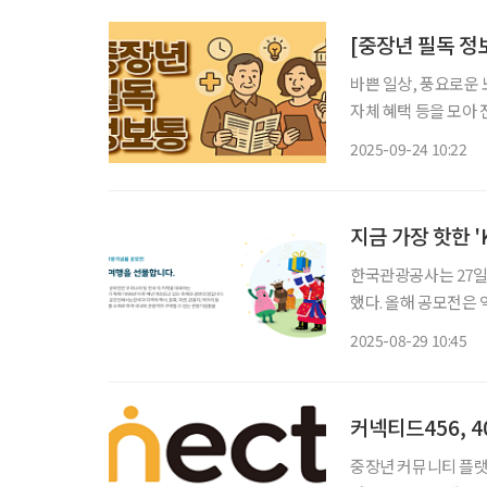
[중장년 필독 정
바쁜 일상, 풍요로운 
자체 혜택 등을 모아 전달 드립니다. 최대 30% 할인! 
서울시는 추석을 맞아 
2025-09-24 10:22
일까지 사흘간 서울광
지금 가장 핫한 
한국관광공사는 27일 
했다. 올해 공모전은 역대 최고 
위 왕의 모습을 형상
2025-08-29 10:45
해 높은 평가를 받았으
커넥티드456, 4
중장년 커뮤니티 플랫폼