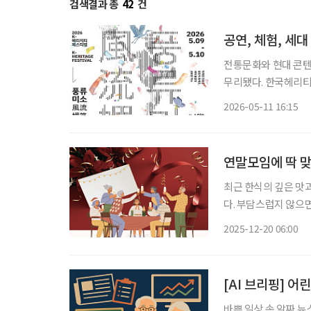
검색결과 총
42
건
공연, 체험, 세대
전통문화와 현대 콘텐
무리됐다. 한국헤리티지 문화재단과 세이버스코리아는 지난 9~10일 서울 마포구 문화비축
기지에서 열린 ‘K-헤리티지
2026-05-11 16:15
청과 빙그레, 이투데
연말모임에 딱 
최근 한식의 깊은 맛과
다. 부담스럽지 않으면
는 건강과 기호를 모
2025-12-20 06:00
[AI 브리핑] 
바쁜 일상 속 알짜 뉴