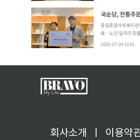
쇼룸 형태로 마련됐다.
국순당, 전통주문
중림종합사회복지관과
용…노인 일자리 창출·지역사회 활성화 협
관이 운영하는 전통주
2026-07-24 13:52
(MOU)'을 체결했다고 24일 밝혔다. 이번 협약은 
적한 전통
회사소개
ㅣ
이용약