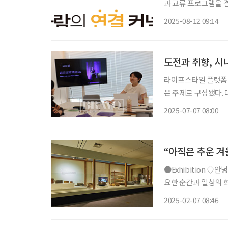
과 교류 프로그램을 결합한 이벤트를 연다. 행사
‘술지움’에서 열린다
2025-08-12 09:14
에서 점심 식사를 하
도전과 취향, 시
라이프스타일 플랫폼 
은 주제로 구성됐다. 
업은 ‘원데이 클래스’ 또는 ‘정규
2025-07-07 08:00
상으로 하지만 연령 제
“아직은 추운 겨
●Exhibition ◇안녕, K-술 일정 3월 3일까지 장소 인천광역시립박물관 술은 예부터 삶의 중
요한 순간과 일상의 
로 전통주가 국내외에
2025-02-07 08:46
우리 술이 걸어온 역사