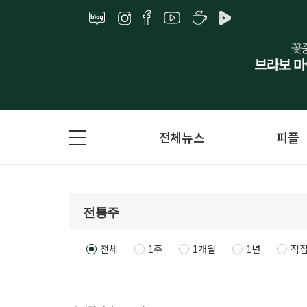
전체뉴스
피플
전체
1주
1개월
1년
직