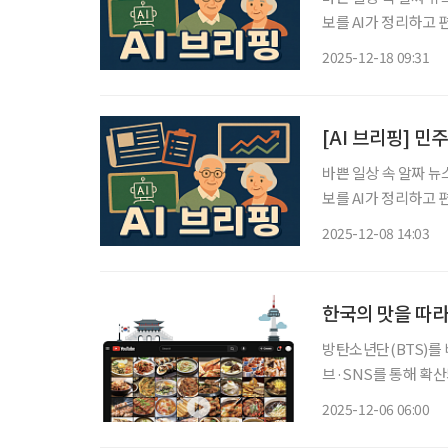
보를 AI가 정리하고 편집국 기자
실시간으로 확인 가능해진다 경찰청이 18일부터 어린이·노인·장애
2025-12-18 09:31
보를 전자지도 기반으
[AI 브리핑] 
바쁜 일상 속 알짜 뉴
보를 AI가 정리하고 편집국 기자가
의…연내 입법 추진 
2025-12-08 14:03
고용 제도에 대한 최
한국의 맛을 따
방탄소년단(BTS)를 
브·SNS를 통해 확산
시 글로벌 관심의 중
2025-12-06 06:00
늘고 있으며, 정부도