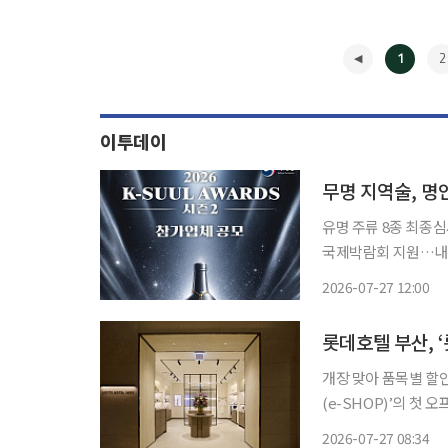
1
2
이투데이
무명 지역술, 명
유명 주류 8종 최종
국제박람회 지원…내달 14일까지 접수 대중에게 
인이나 무형문화재 보
2026-07-27 12:00
중소업체가 만든 술 
◀
롯데호텔 부산, 
개장 맞아 품목별 할인과 구매 고객 사은
(e-SHOP)’의 첫
드 상품을 현장에서 살펴보고 구매할 수 있다
2026-07-27 08:34