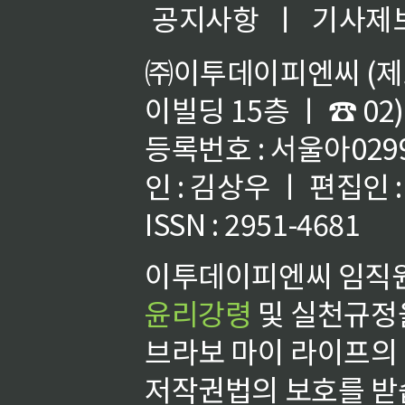
공지사항
ㅣ
기사제
㈜이투데이피엔씨 (제호
이빌딩 15층 ㅣ ☎ 02)
등록번호 : 서울아02992
인 : 김상우 ㅣ 편집인
ISSN : 2951-4681
이투데이피엔씨 임직원
윤리강령
및 실천규정을
브라보 마이 라이프의
저작권법의 보호를 받