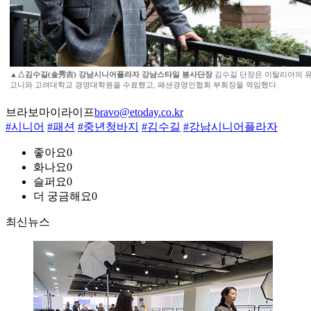
▲
△김수길(金秀吉) 강남시니어플라자 강남스타일 봉사단장
김수길 단장은 이탈리아의 
고니와 고려대학교 경영대학원을 수료했고, 패션경영인협회 부회장을 역임했다.
브라보마이라이프
bravo@etoday.co.kr
#시니어
#패션
#중년청바지
#김수길
#강남시니어플라자
좋아요
0
화나요
0
슬퍼요
0
더 궁금해요
0
최신뉴스