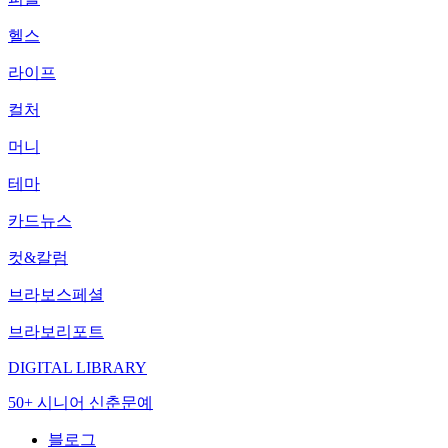
헬스
라이프
컬처
머니
테마
카드뉴스
컷&칼럼
브라보스페셜
브라보리포트
DIGITAL LIBRARY
50+ 시니어 신춘문예
블로그