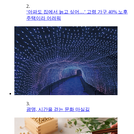
2.
‘아파도 집에서 늙고 싶어…’ 고령 가구 40% 노후
주택이라 어려워
3.
광명, 시간을 걷는 문화 마실길