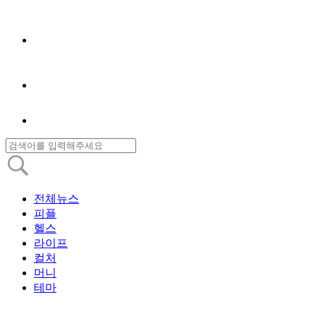
전체뉴스
피플
헬스
라이프
컬처
머니
테마