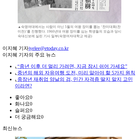
▲숙명여대에서는 사람이 아닌 5월의 여왕 장미를 뽑는 ‘찬미대회(찬
미전)’를 진행했다. 1960년대 여왕 장미를 심는 학생들의 모습과 당시
숙대신보에 실린 기사 일부(숙명여자대학교 제공)
이지혜 기자
jyelee@etoday.co.kr
이지혜 기자의 주요 뉴스
⌞
“중년 이후 더 멀리 가려면, 지금 잠시 쉬어 가세요”
⌞
중년의 해외 자유여행 도전, 미리 알아야 할 5가지 원칙
⌞
중장년 재취업 양날의 검, 민간 자격증 딸지 말지 고민
이라면?
좋아요
0
화나요
0
슬퍼요
0
더 궁금해요
0
최신뉴스