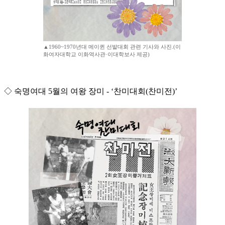
▲1960~1970년대 메이퀸 선발대회 관련 기사와 사진.(이
화여자대학교 이화역사관·이대학보사 제공)
◇ 숙명여대 5월의 여왕 장미 - ‘찬미대회(찬미전)’