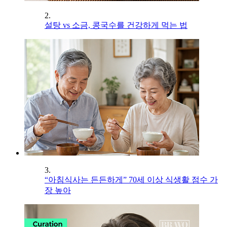
2.
설탕 vs 소금, 콩국수를 건강하게 먹는 법
3.
“아침식사는 든든하게” 70세 이상 식생활 점수 가
장 높아