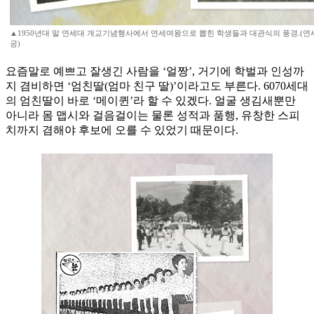
▲1950년대 말 연세대 개교기념행사에서 연세여왕으로 뽑힌 학생들과 대관식의 풍경.(연
공)
요즘말로 예쁘고 잘생긴 사람을 ‘얼짱’, 거기에 학벌과 인성까
지 겸비하면 ‘엄친딸(엄마 친구 딸)’이라고도 부른다. 6070세대
의 엄친딸이 바로 ‘메이퀸’라 할 수 있겠다. 얼굴 생김새뿐만
아니라 몸 맵시와 걸음걸이는 물론 성적과 품행, 유창한 스피
치까지 겸해야 후보에 오를 수 있었기 때문이다.