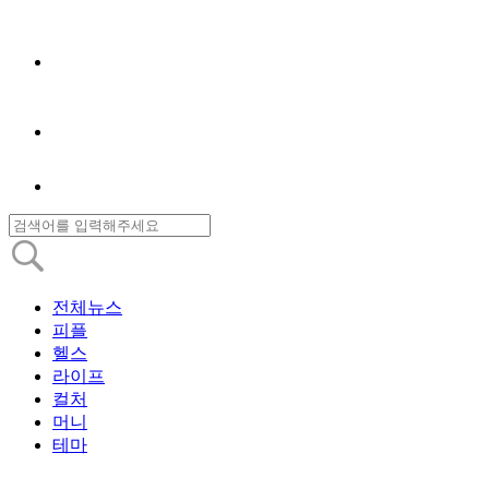
전체뉴스
피플
헬스
라이프
컬처
머니
테마