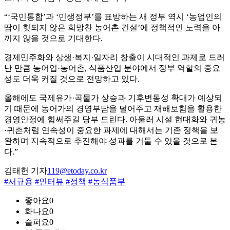
“‘국민통합’과 ‘민생정부’를 표방하는 새 정부 역시 ‘농업인의
땀이 헛되지 않은 희망찬 농어촌 건설’에 정책적인 노력을 아
끼지 않을 것으로 기대한다.
경제민주화와 상생·복지·일자리 창출이 시대적인 과제로 드러
난 만큼 농어업·농어촌, 식품산업 분야에서 정부 역할의 중요
성도 더욱 커질 것으로 전망하고 있다.
올해에도 국제유가·곡물가 상승과 기후변동성 확대가 예상되
기 때문에 농어가의 경영부담을 덜어주고 재해보험을 활용한
경영안정에 힘써주길 당부 드린다. 아울러 시설 현대화와 귀농
·귀촌처럼 연속성이 중요한 과제에 대해서는 기존 정책을 보
완하며 지속적으로 추진해야 성과를 거둘 수 있을 것으로 본
다.”
김태헌 기자
119@etoday.co.kr
#서규용
#인터뷰
#정책
#농식품부
좋아요
0
화나요
0
슬퍼요
0