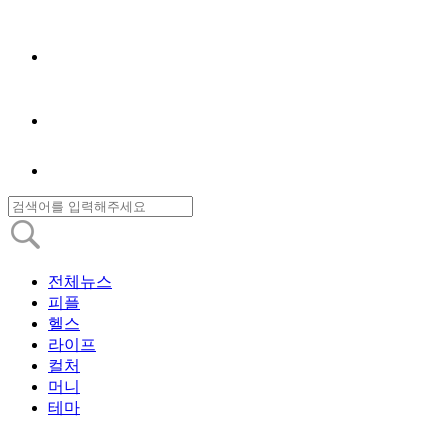
전체뉴스
피플
헬스
라이프
컬처
머니
테마