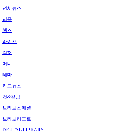
전체뉴스
피플
헬스
라이프
컬처
머니
테마
카드뉴스
컷&칼럼
브라보스페셜
브라보리포트
DIGITAL LIBRARY