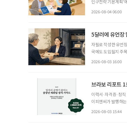
인구전략 기본계획’에 관심이 모이고 있다. 
에 초점을 맞췄던 기
2026-08-04 06:00
사회, 생산가능인구 감
5달러에 유언장 
자필로 작성한 유언장
국에도 도입될지 주목
있다. 한국에서도 자필
2026-08-03 16:00
일 국회도서관의 ‘미
브라보 리포트 1
이력서·자격증·창직 정보
이피엔씨가 발행하는 
게 선보인다. 약칭은 
2026-08-03 15:44
창직 가이드’이며, 부