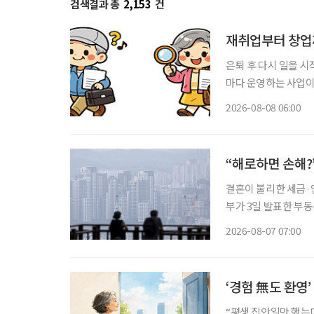
검색결과 총
2,153
건
재취업부터 창업
은퇴 후 다시 일을 
마다 운영하는 사업이
력 단절 여성이라면
2026-08-08 06:00
보건복지부 노인일자리
용하는
“해로하면 손해?
결혼이 불리한 세금·연
부가 3일 발표한 부
맞추면서, 각각 집 
2026-08-07 07:00
‘경험 無도 환영
“평생 집안일만 했는데