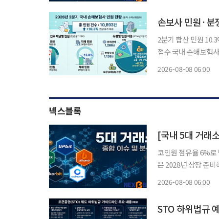
업, 실명계좌 제휴 안
손보사 민원·분
2분기 합산 민원 1
접수 국내 손해보험사들의 민원과 분쟁조정 건수가 증가세를 유지한 가운데 보험금 지급을
둘러싼 갈등이 여전히
2026-08-08 06:00
의 손해보험협회 이관
으
넥스블록
[국내 5대 거래
코인원 점유율 6%로 
은 2028년 상장 준비해
요 가상자산거래소 경쟁
2026-08-08 06:00
업, 실명계좌 제휴 안
STO 하위법규 