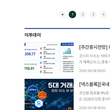
1
2
3
4
이투데이
코스피 지수는 빅테크 
가 재확인되고, 중동
다. 다음 주 증시는 
2026-08-08 06:00
◀
코인원 점유율 6%로 
은 2028년 상장 준비해
요 가상자산거래소 경쟁
2026-08-08 06:00