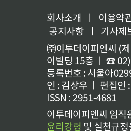
회사소개
ㅣ
이용약
공지사항
ㅣ
기사제
㈜이투데이피엔씨 (제호
이빌딩 15층 ㅣ ☎ 02)
등록번호 : 서울아02992
인 : 김상우 ㅣ 편집인
ISSN : 2951-4681
이투데이피엔씨 임직원
윤리강령
및 실천규정을