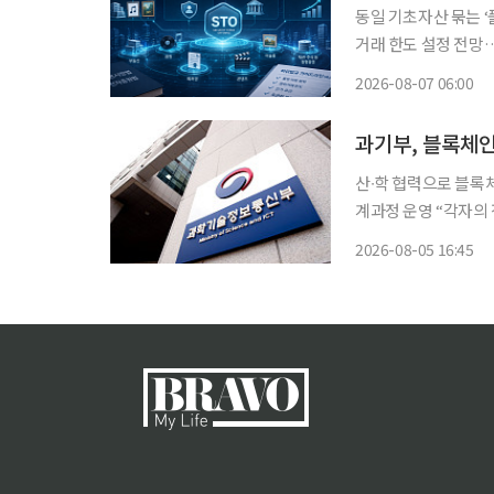
동일 기초자산 묶는 
거래 한도 설정 전망
정비…정형증권 토큰화도 단계적 추진 동일한 종
2026-08-07 06:00
발행하는 ‘풀링(Poo
과기부, 블록체인 
산∙학 협력으로 블록체
계과정 운영 “각자의 전문성과
총리 겸 장관 배경훈,
2026-08-05 16:45
블록체인 특성화 대학