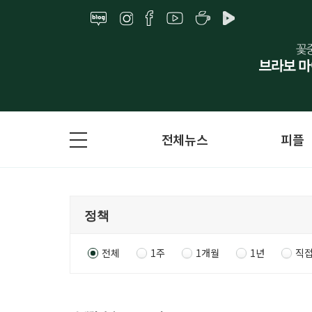
전체뉴스
피플
전체
1주
1개월
1년
직