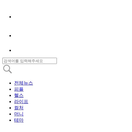
전체뉴스
피플
헬스
라이프
컬처
머니
테마