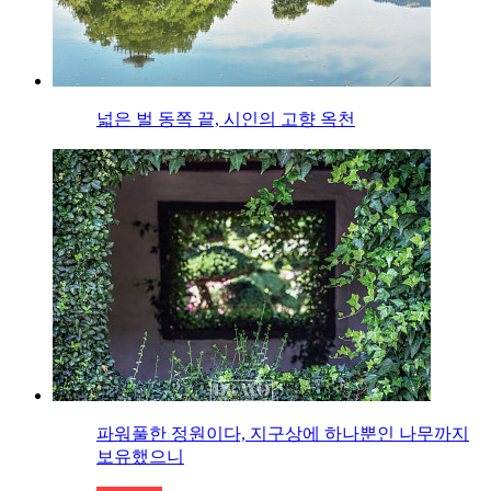
넓은 벌 동쪽 끝, 시인의 고향 옥천
파워풀한 정원이다, 지구상에 하나뿐인 나무까지
보유했으니