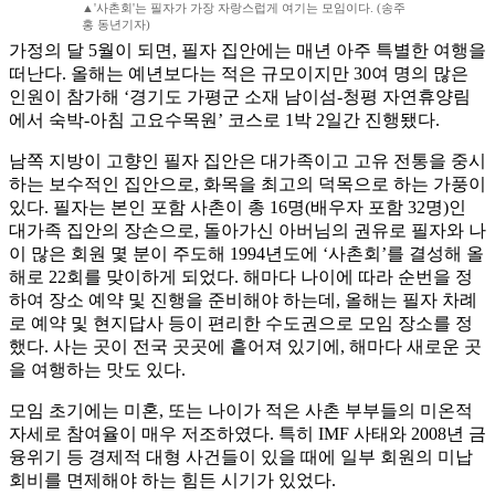
▲'사촌회'는 필자가 가장 자랑스럽게 여기는 모임이다. (송주
홍 동년기자)
가정의 달 5월이 되면, 필자 집안에는 매년 아주 특별한 여행을
떠난다. 올해는 예년보다는 적은 규모이지만 30여 명의 많은
인원이 참가해 ‘경기도 가평군 소재 남이섬-청평 자연휴양림
에서 숙박-아침 고요수목원’ 코스로 1박 2일간 진행됐다.
남쪽 지방이 고향인 필자 집안은 대가족이고 고유 전통을 중시
하는 보수적인 집안으로, 화목을 최고의 덕목으로 하는 가풍이
있다. 필자는 본인 포함 사촌이 총 16명(배우자 포함 32명)인
대가족 집안의 장손으로, 돌아가신 아버님의 권유로 필자와 나
이 많은 회원 몇 분이 주도해 1994년도에 ‘사촌회’를 결성해 올
해로 22회를 맞이하게 되었다. 해마다 나이에 따라 순번을 정
하여 장소 예약 및 진행을 준비해야 하는데, 올해는 필자 차례
로 예약 및 현지답사 등이 편리한 수도권으로 모임 장소를 정
했다. 사는 곳이 전국 곳곳에 흩어져 있기에, 해마다 새로운 곳
을 여행하는 맛도 있다.
모임 초기에는 미혼, 또는 나이가 적은 사촌 부부들의 미온적
자세로 참여율이 매우 저조하였다. 특히 IMF 사태와 2008년 금
융위기 등 경제적 대형 사건들이 있을 때에 일부 회원의 미납
회비를 면제해야 하는 힘든 시기가 있었다.