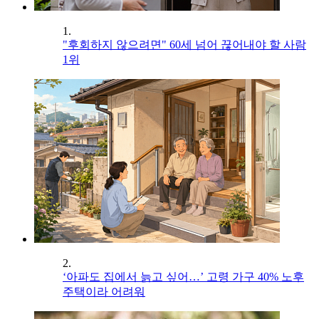
1.
"후회하지 않으려면" 60세 넘어 끊어내야 할 사람
1위
2.
‘아파도 집에서 늙고 싶어…’ 고령 가구 40% 노후
주택이라 어려워