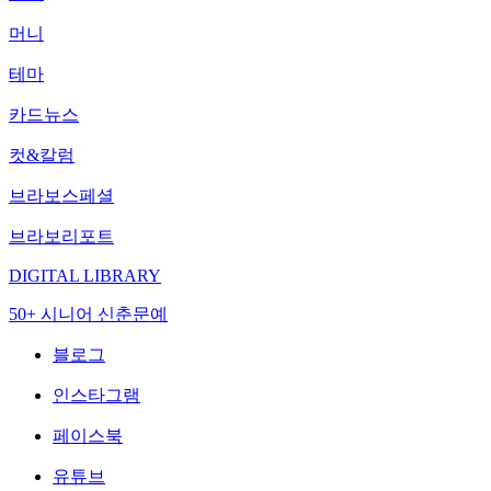
머니
테마
카드뉴스
컷&칼럼
브라보스페셜
브라보리포트
DIGITAL LIBRARY
50+ 시니어 신춘문예
블로그
인스타그램
페이스북
유튜브