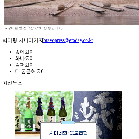
▲구이린 앞 선착장. (박미령 동년기자)
박미령 시니어기자
bravopress@etoday.co.kr
좋아요
0
화나요
0
슬퍼요
0
더 궁금해요
0
최신뉴스