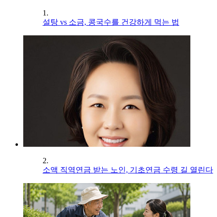
1.
설탕 vs 소금, 콩국수를 건강하게 먹는 법
2.
소액 직역연금 받는 노인, 기초연금 수령 길 열린다