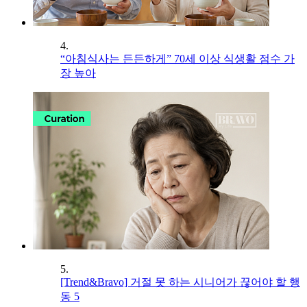
4.
“아침식사는 든든하게” 70세 이상 식생활 점수 가
장 높아
5.
[Trend&Bravo] 거절 못 하는 시니어가 끊어야 할 행
동 5