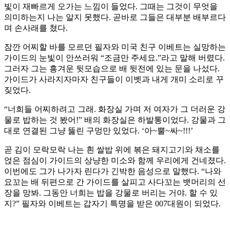
빛이 재빠르게 오가는 느낌이 들었다. 그때는 그것이 무엇을
의미하는지 나는 알지 못했다. 곧바로 그들은 대부분 배부르다
며 손사래를 쳤다.
잠깐 어찌할 바를 모르던 필자와 미국 친구 이베트는 실망하는
가이드의 눈빛이 안쓰러워 “조금만 주세요.”라고 말해 버렸다.
그러자 그는 흥겨운 뒷모습으로 배 뒷전에 있는 문을 나섰다.
가이드가 사라지자마자 친구들이 이벳과 내게 개미 소리로 꾸
짖었다.
“너희들 어찌하려고 그래. 화장실 가며 저 여자가 그 더러운 강
물로 밥하는 것 봤어!” 배의 화장실은 하발통이었다. 강물과 그
대로 연결된 그냥 뚫린 구멍만 있었다. ‘아~뿔~싸~!!!’
곧 김이 모락모락 나는 흰 쌀밥 위에 볶은 돼지고기와 채소를
얹은 점심이 가이드의 상냥한 미소와 함께 우리에게 건네졌다.
이번에도 그가 나가자 린다가 긴박한 음성으로 말했다. “나와
요꼬는 배 뒤편으로 간 가이드를 살피고 사다꼬는 뱃머리의 선
장을 망봐. 그동안 너희는 밥을 강물로 버리는 거야. 할 수 있
지?” 필자와 이베트는 갑자기 특명을 받은 007대원이 되었다.