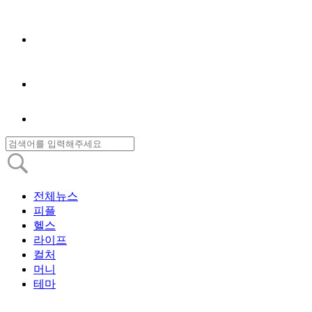
전체뉴스
피플
헬스
라이프
컬처
머니
테마