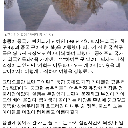
▲구이린의 절경.(박미령 동년기자)
홍콩이 중국에 반환되기 전해인 1996년 4월, 필자는 외국인 친
구 4명과 중국 구이린(桂林)을 여행했다. 떠나기 전 한국 친구
들은 찡그린 표정으로 한마디씩 하며 말렸다. “공산주의 국가
에 외국인들과? 꼭 가야겠니?” “하여튼 못 말려!.” 필자도 내심
걱정이 되었지만 ‘기회는 아무 때나 오는 게 아니야. 왔을 때
잡아야지!’ 이렇게 다짐하며 여행을 강행했다.
그림으로만 보던 구이린의 풍광 중에도 가장 기대했던 곳은 리
강(漓江)이다. 둥그런 봉우리들과 어우러진 유장한 리강은 명
물허전이었다. 일행는 두말없이 남편이 운전하고 부인이 가이
드인 배에 올랐다. 굽이굽이 돌아가는 리강은 주변에 둥그렇고
뭉뚝한 산봉우리들과 흐드러진 대나무 숲, 뗏목, 물소와 노는
아이들로 더없이 평화롭고 아름다웠다.
풍경에 젖어 시간 가는 줄 모르는 사이 점심시간이 되었다. 일