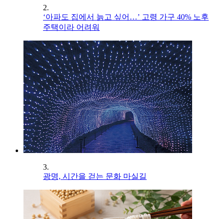
2.
‘아파도 집에서 늙고 싶어…’ 고령 가구 40% 노후
주택이라 어려워
3.
광명, 시간을 걷는 문화 마실길