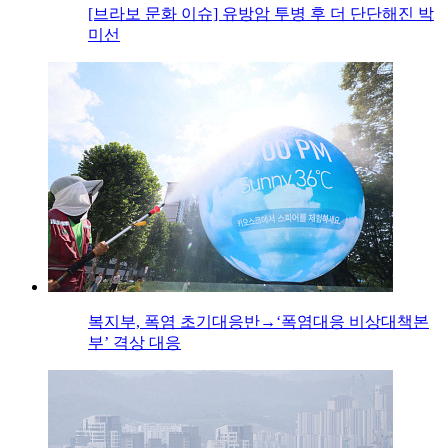
[브라보 문화 이슈] 유방암 투병 후 더 단단해진 박
미선
복지부, 폭염 초기대응반→‘폭염대응 비상대책본
부’ 격상 대응