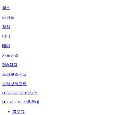
헬스
라이프
컬처
머니
테마
카드뉴스
컷&칼럼
브라보스페셜
브라보리포트
DIGITAL LIBRARY
50+ 시니어 신춘문예
블로그