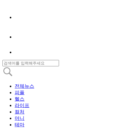
전체뉴스
피플
헬스
라이프
컬처
머니
테마