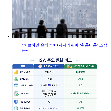
“해로하면 손해?” 8·3 세제개편에 ‘황혼이혼’ 조장
논란