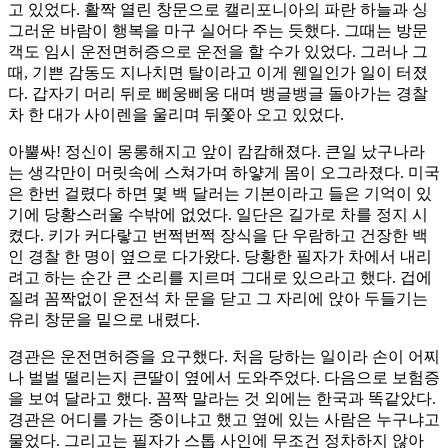
고 있었다. 활짝 열린 창문으로 캘리포니아의 파란 하늘과 싱
그러운 바람이 행복을 마구 실어다 주는 듯했다. 그때는 방문
객도 임시 운전면허증으로 운전을 할 수가 있었다. 그러나 그
때, 기쁜 감동도 지나치면 탈이라고 이게 웬일인가 일이 터졌
다. 갑자기 머리 뒤로 삐웅삐웅 대며 뱅글뱅글 돌아가는 경찰
차 한 대가 사이렌을 울리며 뒤쫓아 오고 있었다.
아뿔싸! 정신이 몽롱해지고 앞이 캄캄해졌다. 큰일 났구나라
는 생각만이 머릿속에 스쳐가며 하얗게 몸이 오그라졌다. 미국
은 한번 걸렸다 하면 몇 백 달러는 기본이라고 들은 기억이 있
기에 당황스러울 수밖에 없었다. 일단은 길가로 차를 정지 시
켰다. 키가 커다랗고 번쩍번쩍 장식을 단 우람하고 건장한 백
인 경찰 한 명이 옆으로 다가왔다. 당황한 필자가 차에서 내리
려고 하는 순간 큰 소리를 지르며 그대로 있으라고 했다. 겁에
질려 꼼짝없이 운전석 차 문을 닫고 그 자리에 앉아 두들기는
유리 창문을 밑으로 내렸다.
경관은 운전면허증을 요구했다. 처음 당하는 일이라 손이 어찌
나 벌벌 떨리는지 큰딸이 옆에서 도와주었다. 다음으로 보험증
을 보여 달라고 했다. 꼼짝 말라는 것 외에는 한국과 똑같았다.
경관은 어디를 가는 중이냐고 했고 옆에 있는 사람은 누구냐고
물었다. 그리고는 필자가 스톱 사인에 무조건 정차하지 않아