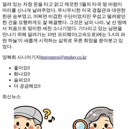
열려 있는 차창 문을 타고 맑고 깨끗한 5월의 타국 땅 바람이
머리를 신나게 날려주었다. 무시무시한 미국 경찰관과 대면한
한판 승부였고, 어쩌면 비겁한 수단이었지만 무섭고 떨려왔던
한 건을 요행하게도 잘 해결했다. 그것은 남의 나라, 낯 선 땅에
서 처음으로 맞이한 세찬 소나기였다. 기다리고 있는 남편을
만나기 위해 달려가는 10번 프리웨이(고속도로)에는 'LA의 파
란 하늘'이 새롭게 시작하는 삶위로 푸른 희망을 쏟아붓고 있
었다.
양복희 시니어기자
bravopress@etoday.co.kr
좋아요
0
화나요
0
슬퍼요
0
더 궁금해요
0
최신뉴스