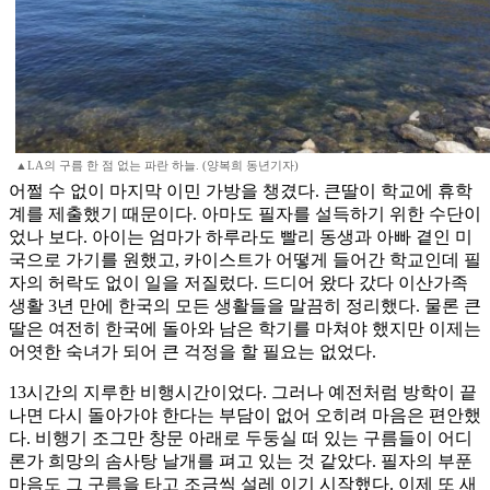
▲LA의 구름 한 점 없는 파란 하늘. (양복희 동년기자)
어쩔 수 없이 마지막 이민 가방을 챙겼다. 큰딸이 학교에 휴학
계를 제출했기 때문이다. 아마도 필자를 설득하기 위한 수단이
었나 보다. 아이는 엄마가 하루라도 빨리 동생과 아빠 곁인 미
국으로 가기를 원했고, 카이스트가 어떻게 들어간 학교인데 필
자의 허락도 없이 일을 저질렀다. 드디어 왔다 갔다 이산가족
생활 3년 만에 한국의 모든 생활들을 말끔히 정리했다. 물론 큰
딸은 여전히 한국에 돌아와 남은 학기를 마쳐야 했지만 이제는
어엿한 숙녀가 되어 큰 걱정을 할 필요는 없었다.
13시간의 지루한 비행시간이었다. 그러나 예전처럼 방학이 끝
나면 다시 돌아가야 한다는 부담이 없어 오히려 마음은 편안했
다. 비행기 조그만 창문 아래로 두둥실 떠 있는 구름들이 어디
론가 희망의 솜사탕 날개를 펴고 있는 것 같았다. 필자의 부푼
마음도 그 구름을 타고 조금씩 설레 이기 시작했다. 이제 또 새