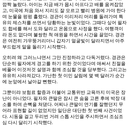
깜짝 놀랐다. 아이는 지금 배가 몹시 아프다고 배를 움켜잡았
고, 미국에 처음 와서 지리도 잘 모르고 빨리 병원에 가야 한다
며 눈물을 펑펑 흘렸다. 경관이 이리저리 머리를 돌려가며 특
유의 제스처를 쓰면서 당황하는 눈빛이었다. 그때다 싶어 필자
도 합세를 해서 도와 달라고 온몸으로 사정을 했다. 여행객이
라 돈도 없다며 불쌍한 척 애원을 하면서 시간을 끌었다. 경관
은 여전히 갸우뚱거리더니 갑자기 얼굴빛이 달라지면서 아주
부드럽게 말을 돌리기 시작했다.
오히려 왜 그러느냐면서 그만 진정하라고 다독거렸다. 경관은
단순히 필자에게 경고를 하기 위한 것이었다며 애써서 친절을
베풀어 이것저것 설명과 함께 조심할 것을 당부했다. 그리고는
유유히 사라져갔다. 가난한 첫 이민 살림에 몇 백 달러가 순간
에 눈앞에서 날아갈 뻔했다.
그뿐이랴 보험료 할증과 더불어 교통위반 교육까지 미국은 장
난이 아니었다. 필자와 큰딸은 잠시 큰 숨을 고른 후에 박장 대
소를 하며 손뼉을 쳐댔다. 어찌나 큰딸이 연기를 잘했던지 무
어라 표현할 길이 없었지만 일단은 대단한 첫 번째 사건이었
다. 시동을 걸고 두리번 거려 스톱 사인을 주시하면서 조심조
심 다시 달리기 시작했다.