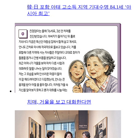
韓·日 포함 아태 고소득 지역 기대수명 84.1세 ‘아
시아 최고’
치매, 거울을 보고 대화한다면