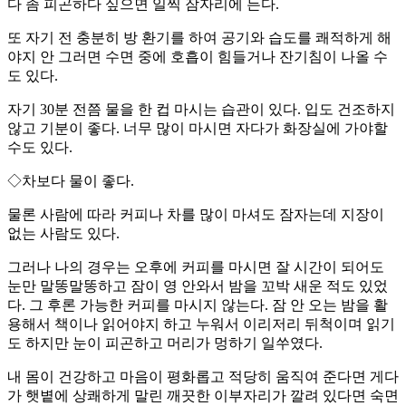
다 좀 피곤하다 싶으면 일찍 잠자리에 든다.
또 자기 전 충분히 방 환기를 하여 공기와 습도를 쾌적하게 해
야지 안 그러면 수면 중에 호흡이 힘들거나 잔기침이 나올 수
도 있다.
자기 30분 전쯤 물을 한 컵 마시는 습관이 있다. 입도 건조하지
않고 기분이 좋다. 너무 많이 마시면 자다가 화장실에 가야할
수도 있다.
◇차보다 물이 좋다.
물론 사람에 따라 커피나 차를 많이 마셔도 잠자는데 지장이
없는 사람도 있다.
그러나 나의 경우는 오후에 커피를 마시면 잘 시간이 되어도
눈만 말똥말똥하고 잠이 영 안와서 밤을 꼬박 새운 적도 있었
다. 그 후론 가능한 커피를 마시지 않는다. 잠 안 오는 밤을 활
용해서 책이나 읽어야지 하고 누워서 이리저리 뒤척이며 읽기
도 하지만 눈이 피곤하고 머리가 멍하기 일쑤였다.
내 몸이 건강하고 마음이 평화롭고 적당히 움직여 준다면 게다
가 햇볕에 상쾌하게 말린 깨끗한 이부자리가 깔려 있다면 숙면