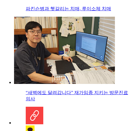
파킨슨병과 헷갈리는 치매, 루이소체 치매
“새벽에도 달려갑니다” 재가임종 지키는 방문진료
의사