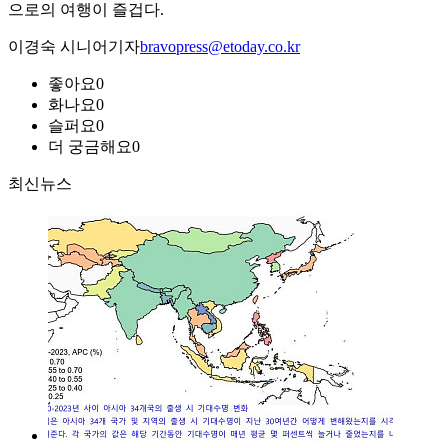
으로의 여행이 즐겁다.
이경숙 시니어기자
bravopress@etoday.co.kr
좋아요
0
화나요
0
슬퍼요
0
더 궁금해요
0
최신뉴스