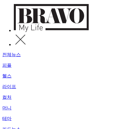
전체뉴스
피플
헬스
라이프
컬처
머니
테마