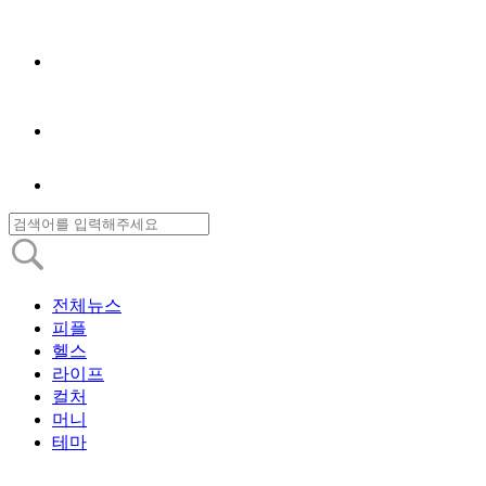
전체뉴스
피플
헬스
라이프
컬처
머니
테마