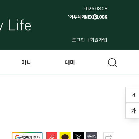
2026.08.08
로그인
회원가입
머니
테마
가
가
선호매체 추가