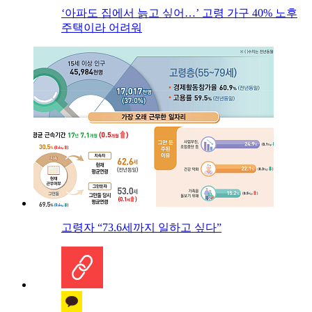
‘아파도 집에서 늙고 싶어…’ 고령 가구 40% 노후
주택이라 어려워
고령자 “73.6세까지 일하고 싶다”