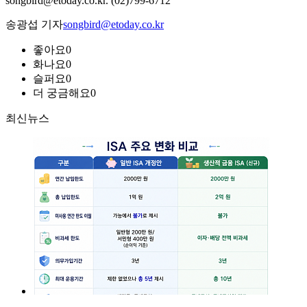
songbird@etoday.co.kr. (02)799-6712
송광섭 기자
songbird@etoday.co.kr
좋아요
0
화나요
0
슬퍼요
0
더 궁금해요
0
최신뉴스