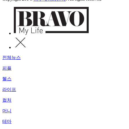
전체뉴스
피플
헬스
라이프
컬처
머니
테마