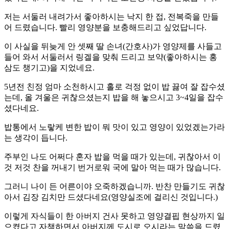
저는 서둘러 내려가서 좋아하시는 낙지 한 접, 전복죽을 만들
어 드렸습니다. 빨리 영양분을 보충해드리고 싶었답니다.
이 사실을 뒤늦게 안 셋째 딸 손녀(간호사)가 영양제를 사들고
들어 와서 서둘러서 링겔을 맞춰 드리고 보약(좋아하시는 홍
삼도 챙기고)을 지었네요.
5년전 친정 엄마 소천하시고 홀로 걱정 없이 밥 끓여 잘 잡수셨
는데, 올 겨울은 귀찮으셨는지 밥을 해 놓으시고 3~4일을 잡수
셨다네요.
밥통에서 노랗케 변한 밥이 뭐 맛이 있고 영양이 있었겠는가라
는 생각이 듭니다.
주부인 나도 어쩌다 혼자 밥을 먹을 때가 있는데, 귀찮아서 이
것 저것 찬을 꺼내기 번거로워 국에 말아 먹는 때가 많습니다.
그러니 나이 든 어른이야 오죽하겠습니까. 반찬 만들기도 귀찮
아서 김장 김치만 드셨다네요(영양실조에 걸리신 것입니다.)
이렇게 자식들이 한 아버지 건사 못하고 영양결핍 현상까지 일
으켰다고 자책하면서 아버지께 도시로 오시라는 말씀을 드렸