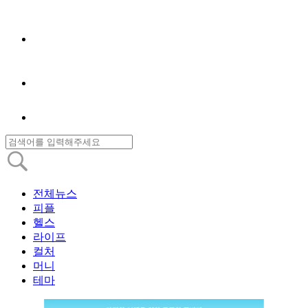
전체뉴스
피플
헬스
라이프
컬처
머니
테마