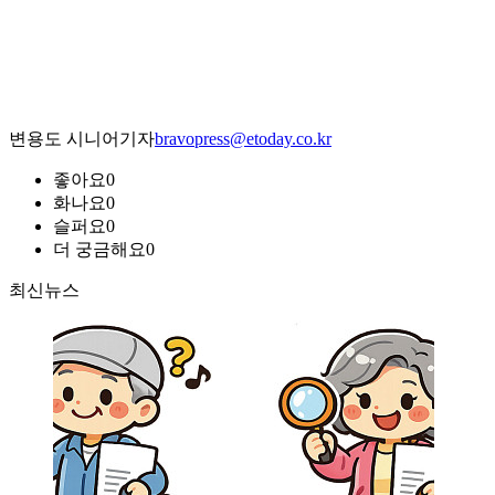
변용도 시니어기자
bravopress@etoday.co.kr
좋아요
0
화나요
0
슬퍼요
0
더 궁금해요
0
최신뉴스