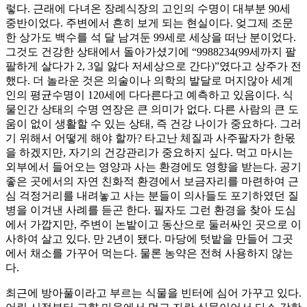
렇다. 근래에 다녀온 장례식장의 고인의 수명이 대부분 90세
중반이었다. 주변에서 흔히 보게 되는 현실이다. 엊그제 조문
한 상가도 백수를 석 달 남겨둔 99세로 세상을 떠난 분이었다.
그것도 건강한 상태에서 돌아가셨기에 “9988234(99세까지 팔
팔하게 살다가 2, 3일 앓다 저세상으로 간다)”였다고 상주가 전
했다. 더 놀라운 것은 의술이나 의학의 발달로 머지않아 세계
인의 평균수명이 120세에 다다른다고 예측하고 있음이다. 식
물인간 상태의 수명 연장은 큰 의미가 없다. 다른 사람의 큰 도
움이 없이 생활할 수 있는 상태, 즉 건강 나이가 중요하다. 그러
기 위해서 어떻게 해야 할까? 타고난 체질과 사주팔자가 한몫
을 하겠지만, 자기의 건강관리가 중요하지 싶다. 먹고 마시는
외부에서 들어오는 영양과 사는 환경에도 영향을 받는다. 공기
좋은 곳에서의 자연 친화적 환경에서 보금자리를 마련하여 근
심 걱정거리를 내려놓고 사는 분들이 의사들도 포기하였던 질
병을 이겨낸 사례를 듣곤 한다. 필자도 그런 환경을 찾아 도심
에서 가깝지만, 주변이 논밭이고 동산으로 둘러싸인 곳으로 이
사하여 살고 있다. 만 2년이 됐다. 마당에 텃밭을 만들어 그곳
에서 채소를 가꾸어 먹는다. 물론 농약은 전혀 사용하지 않는
다.
최근에 방아풀이라고 부르는 식물을 빈터에 심어 가꾸고 있다.