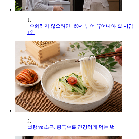
1.
"후회하지 않으려면" 60세 넘어 끊어내야 할 사람
1위
2.
설탕 vs 소금, 콩국수를 건강하게 먹는 법