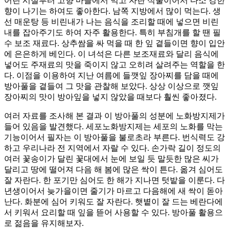
어린 시절부터 고향 마을에서 먹고 자란 식물이어서 다소 강한
향이 나기는 하여도 좋아한다. 남쪽 지방에서 많이 먹는다. 생
선 매운탕 등 비린내가 나는 음식을 조리할 때에 넣으면 비린
내를 잡아주기도 하여 자주 활용한다. 특히 부침개를 할 땐 필
수 보조 재료다. 상추쌈을 싸 먹을 때 한 잎 곁들이면 향이 입안
에 은은하게 베인다. 이 녀석은 다른 보조재료와 달리 음식에
넣어도 주재료의 맛을 죽이지 않고 오히려 살려주는 역할을 한
다. 이점을 이용하여 지난 여름에 들깻잎 장아찌를 담을 때에
방아풀을 곁들여 그 맛을 관찰해 보았다. 상상 이상으로 깻잎
장아찌의 맛이 방아잎을 넣지 않았을 때보다 훨씬 좋아졌다.
여러 자료를 조사해 본 결과 이 방아풀의 성분에 노화방지제가
들어 있음을 발견했다. 세포노화방지제는 세포의 노화를 막는
기능이어서 필자는 이 방아풀을 불로초라 부른다. 번식력도 강
하고 우리나라 전 지역에서 자랄 수 있다. 손가락 길이 정도의
여러 꽃송이가 달린 꽃대에서 눈에 보일 듯 말듯한 많은 씨가
달리고 땅에 떨어져 다음 해 봄에 많은 싹이 튼다. 옮겨 심어도
잘 자란다. 한 포기만 심어도 한 해가 지나면 텃밭을 이룬다. 다
년생이어서 늦가을이면 줄기가 마르고 다음해에 새 싹이 돋아
난다. 화분에 심어 키워도 잘 자란다. 햇볕이 잘 드는 베란다에
서 키워서 요리할 때 잎을 뜯어 사용할 수 있다. 방아풀 활용으
로 젊음을 유지해보자.