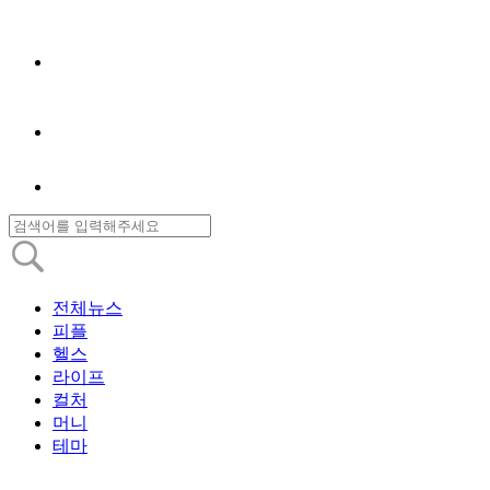
전체뉴스
피플
헬스
라이프
컬처
머니
테마