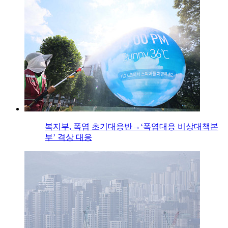
복지부, 폭염 초기대응반→‘폭염대응 비상대책본
부’ 격상 대응