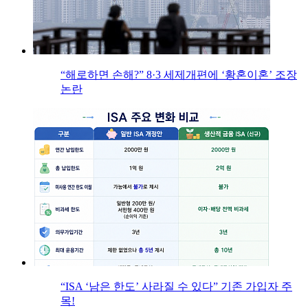
“해로하면 손해?” 8·3 세제개편에 ‘황혼이혼’ 조장
논란
“ISA ‘남은 한도’ 사라질 수 있다” 기존 가입자 주
목!