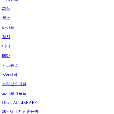
피플
헬스
라이프
컬처
머니
테마
카드뉴스
컷&칼럼
브라보스페셜
브라보리포트
DIGITAL LIBRARY
50+ 시니어 신춘문예