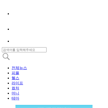
전체뉴스
피플
헬스
라이프
컬처
머니
테마