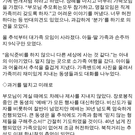
기에 번개처럼 하라고 하였다. 장례를 마치고 마무리 가족모임
을 가졌다. “부모님 추모회는모두 참가하고, 명절모임은 직계
가족끼리 갖도록 하자.”고 어려운 이야기를 꺼냈다. 너무 허전
하다는 등 반대의견도 있었으나, 과감하게 ‘분가’를 하기로 의
견을 모았다.
올 추석부터 대가족 모임이 사라졌다. 아들·딸 가족과 손주까
지 9식구만 모였다.
“음식준비를 하지 않으니 다른 세상에 사는 것 같다.”는 아내
의 이야기였다. 멀지 않는 곳으로 소가족 여행을 갔다. 아이들
과 어울려서 추석을 즐겁게 지냈다. 가족밴드에 사진을 올려서
가족끼리 재미있게 지내는 동생들과도 대화를 나누었다.
◇과거를 떨치고 미래로
부모님이 계실 때에도 차례나 제사를 지내지 않았다. 장로봉직
중인 큰 동생의 ‘예배’가 모든 행사를 대신하였다. 비신도가 필
자를 비롯하여 절반이 넘었지만 예배는 30년 넘도록 엄숙하게
진행되었다. 큰 동생은 올 추석에도 가족과 함께 ‘믿지 않는 형
제들을 구해주소서!“ 간절히 기도하였을 것이다. 40년 넘게 진
행되었던 가족모임이 없어져 조금 허전하였다. 북적거리는 추
석도 이제 한시절의 추억이 되었다.