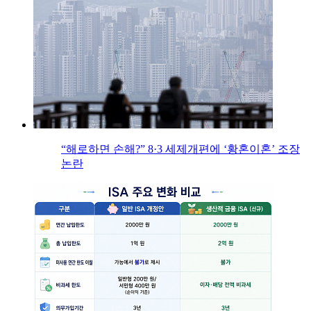
“해로하면 손해?” 8·3 세제개편에 ‘황혼이혼’ 조장
논란