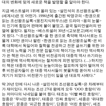
대의 변화에 맞게 새로운 책을 발명할 줄 알아야 한다.
지금 베스트셀러 1위에 올라 있는 <설민석의 조선왕조실록>
(세계사)은 또 어떤가. 1996년에 출간된 박영규의 <한권으로
읽는 조선왕조실록>(웅진지식하우스)은 드라마 <용의 눈물>
의 인기에 힘입어 판매에 불이 붙었고, 결국 밀리언셀러의 반
열에 올랐다. 필자는 <베스트셀러 30년>(교보문고)에서 이렇
게 썼다. “<조선왕조실록>을 한 권으로 축약해 역사서로는 드
물게 130만 권이나 팔린 <한권으로 읽는 조선왕조실록>은 비
록 대학에서 독일어와 철학을 전공하고 전문 글쓰기를 위한 10
여 년의 노력을 거친 전문 집필가의 책이기는 하지만 역사학자
가 쓴 책은 아니다. 이 책은 비전공자의 대중적 역사 쓰기라는
점 때문에 역사학계에서는 철저하게 외면 받았다. (…) 하지만
이 책은 대중의 역사인식 눈높이와는 절묘하게 맞아 떨어져 이
후 비전공자들이 쓴 대중 역사서들이 봇물처럼 쏟아져 나오는
계기가 되었다. 비전문가 신인이 일을 낸 대표적 사례다.”
딱 20년 만에 다시 나온 <설민석의 조선왕조실록>은 차례부터
가 재미있다. 저자는 조선 27대 왕에게 모두 ‘OOO 호랑이’라
는 저마다의 닉네임을 붙여 줬다. 태조는 ‘이빨 빠진 호랑이’,
정종은 ‘무늬만 호랑이’, 태종은 ‘진짜 호랑이’, 세종은 ‘위대한
호랑이’, 문종은 ‘피곤한 호랑이’, 단종은 ‘어린 호랑이’, 세조