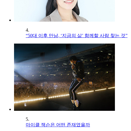
4.
“50대 이후 만남, ‘지금의 삶’ 함께할 사람 찾는 것”
5.
마이클 잭슨은 어떤 존재였을까