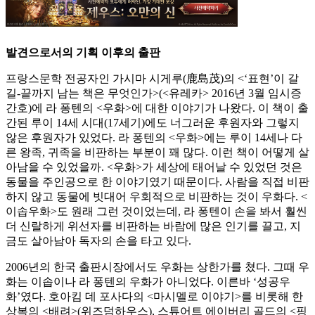
발견으로서의 기획 이후의 출판
프랑스문학 전공자인 가시마 시게루(鹿島茂)의 <‘표현’이 갈
길-끝까지 남는 책은 무엇인가>(<유레카> 2016년 3월 임시증
간호)에 라 퐁텐의 <우화>에 대한 이야기가 나왔다. 이 책이 출
간된 루이 14세 시대(17세기)에도 너그러운 후원자와 그렇지
않은 후원자가 있었다. 라 퐁텐의 <우화>에는 루이 14세나 다
른 왕족, 귀족을 비판하는 부분이 꽤 많다. 이런 책이 어떻게 살
아남을 수 있었을까. <우화>가 세상에 태어날 수 있었던 것은
동물을 주인공으로 한 이야기였기 때문이다. 사람을 직접 비판
하지 않고 동물에 빗대어 우회적으로 비판하는 것이 우화다. <
이솝우화>도 원래 그런 것이었는데, 라 퐁텐이 손을 봐서 훨씬
더 신랄하게 위선자를 비판하는 바람에 많은 인기를 끌고, 지
금도 살아남아 독자의 손을 타고 있다.
2006년의 한국 출판시장에서도 우화는 상한가를 쳤다. 그때 우
화는 이솝이나 라 퐁텐의 우화가 아니었다. 이른바 ‘성공우
화’였다. 호아킴 데 포사다의 <마시멜로 이야기>를 비롯해 한
상복의 <배려>(위즈덤하우스), 스튜어트 에이버리 골드의 <핑