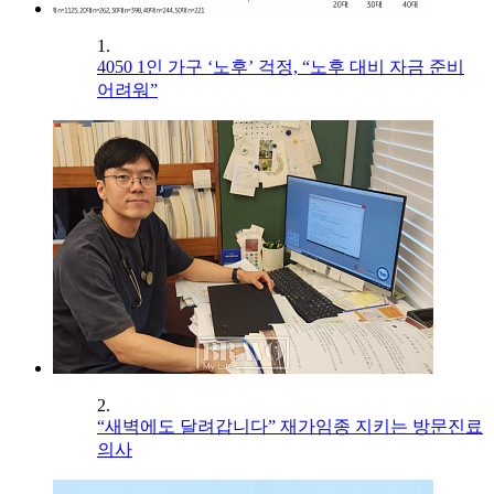
1.
4050 1인 가구 ‘노후’ 걱정, “노후 대비 자금 준비
어려워”
2.
“새벽에도 달려갑니다” 재가임종 지키는 방문진료
의사