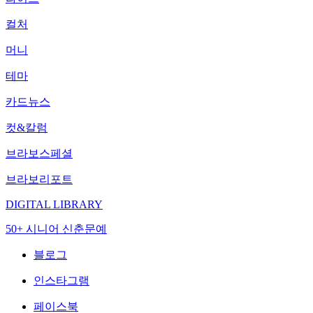
컬처
머니
테마
카드뉴스
컷&칼럼
브라보스페셜
브라보리포트
DIGITAL LIBRARY
50+ 시니어 신춘문예
블로그
인스타그램
페이스북