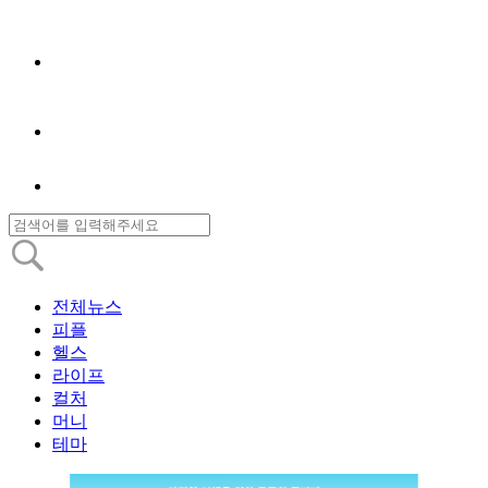
전체뉴스
피플
헬스
라이프
컬처
머니
테마