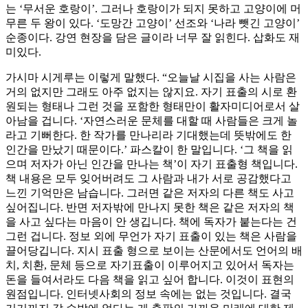
는 ‘무서운 호랑이’. 그러나 호랑이가 되지 못하고 고양이에 머
무른 두 왕이 있다. ‘도망간 고양이’ 선조와 ‘나라 뺏긴 고양이’
순종이다. 강연 현장을 담은 글이라 너무 잘 읽힌다. 삽화도 재
미있다.
가시마 시게루는 이렇게 말했다. “오늘날 시집을 사는 사람은
거의 없지만 그래도 아주 없지는 않지요. 자기 표출의 시로 환
원되는 형태나 그런 것을 포함한 형태만이 활자미디어로서 살
아남을 겁니다. ‘자연스러운 문체를 대할 때 사람들은 크게 놀
라고 기뻐한다. 한 작가를 만나리라 기대했는데 뜻밖에도 한
인간을 만났기 때문이다.’ 파스칼이 한 말입니다. ‘그 책을 읽
으며 저자가 아닌 인간을 만나는 책’이 자기 표출형 책입니다.
책 내용은 모두 잊어버려도 그 사람과 내가 서로 공감했다고
느낀 기억만은 남습니다. 그러면 같은 저자의 다른 책도 사고
싶어집니다. 반면 저자밖에 만나지 못한 책은 같은 저자의 책
을 사고 싶다는 마음이 안 생깁니다. 책에 독자가 붙는다는 건
그런 겁니다. 정보 외에 무언가 자기 표출이 있는 책은 사람을
끌어당깁니다. 지시 표출 형으로 보이는 산문에서도 언어의 배
치, 치환, 문체 등으로 자기표출이 이루어지고 있어서 독자는
돈을 들여서라도 다음 책을 읽고 싶어 합니다. 이것이 표현의
원점입니다. 인터넷사회의 정보 속에는 없는 것입니다. 결국