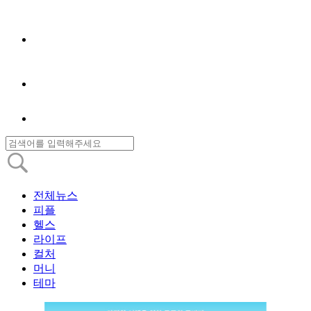
전체뉴스
피플
헬스
라이프
컬처
머니
테마