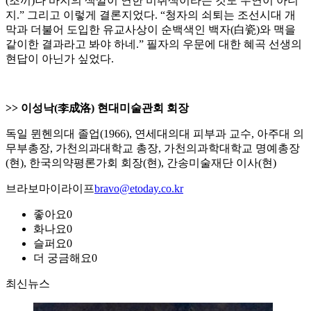
(조끼)나 바지의 색깔이 연한 비취색이라는 것도 우연이 아니
지.” 그리고 이렇게 결론지었다. “청자의 쇠퇴는 조선시대 개
막과 더불어 도입한 유교사상이 순백색인 백자(白瓷)와 맥을
같이한 결과라고 봐야 하네.” 필자의 우문에 대한 혜곡 선생의
현답이 아닌가 싶었다.
>> 이성낙(李成洛) 현대미술관회 회장
독일 뮌헨의대 졸업(1966), 연세대의대 피부과 교수, 아주대 의
무부총장, 가천의과대학교 총장, 가천의과학대학교 명예총장
(현), 한국의약평론가회 회장(현), 간송미술재단 이사(현)
브라보마이라이프
bravo@etoday.co.kr
좋아요
0
화나요
0
슬퍼요
0
더 궁금해요
0
최신뉴스