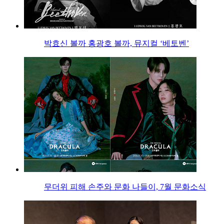
박효신 볼까 홍광호 볼까, 뮤지컬 ‘베토벤’
무더위 피해 손주와 문화 나들이, 7월 문화소식