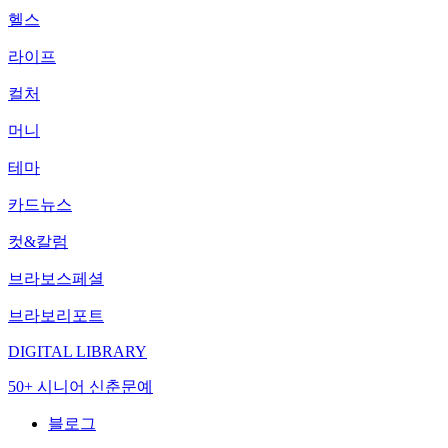
헬스
라이프
컬처
머니
테마
카드뉴스
컷&칼럼
브라보스페셜
브라보리포트
DIGITAL LIBRARY
50+ 시니어 신춘문예
블로그