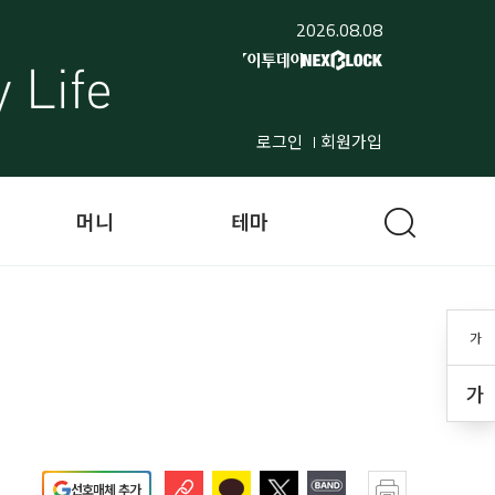
2026.08.08
로그인
회원가입
머니
테마
가
가
선호매체 추가