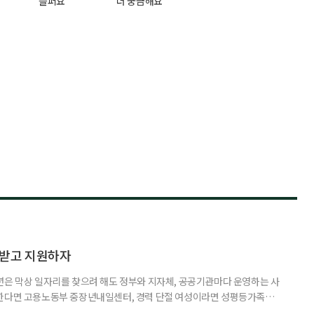
슬퍼요
더 궁금해요
담받고 지원하자
년은 막상 일자리를 찾으려 해도 정부와 지자체, 공공기관마다 운영하는 사
원한다면 고용노동부 중장년내일센터, 경력 단절 여성이라면 성평등가족부
득을 함께 원한다면 보건복지부 노인일자리사업이 출발점이 될 수 있다.