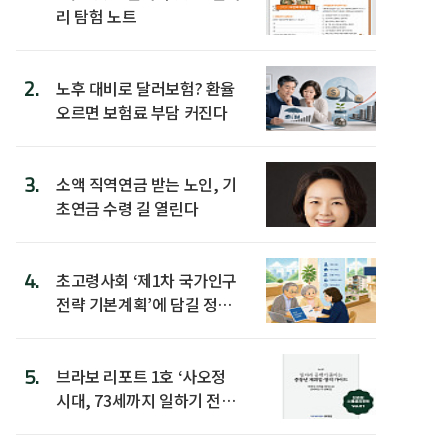
리 탐험 노트
2.
노후 대비로 달러보험? 환율
오르면 보험료 부담 커진다
3.
소액 직역연금 받는 노인, 기
초연금 수령 길 열린다
4.
초고령사회 ‘제1차 국가인구
전략 기본계획’에 담길 정책
은
5.
브라보 리포트 1호 ‘사오정
시대, 73세까지 일하기 전략’
발간