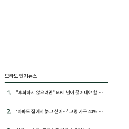
브라보 인기뉴스
1.
"후회하지 않으려면" 60세 넘어 끊어내야 할 사
람 1위
2.
‘아파도 집에서 늙고 싶어…’ 고령 가구 40% 노
후 주택이라 어...