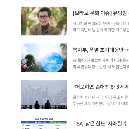
자신의 상황에 맞는 지원기관을 알고
준비부터 구직 수당까지 고용노동부
[브라보 문화 이슈] 유방암
업 지원 계획을 세
시니어와 연결되는 연예·문화 이슈를
겪고 지난해 방송에 복귀한 개그우먼
나 최근 개그맨 김영철의 유튜브 채
길을 끌었다. 투병 이후에도 자신의 
까. 오랜 방송 생활 뒤 전해진 투병
복지부, 폭염 초기대응반→
중대본 2단계 발령에 따라 비상대응기
화 폭염중대경보 발령 시 노인일자
초기대응반을 ‘폭염대응 비상대책본부
긴급회의를 열고 폭염대응 비상대책
책본부(중대본) 2단계(심각)가 발
“해로하면 손해?” 8·3 세
운영
결혼이 불리한 세금·연금 구조 이혼 
부동산 세제개편안이 실거주 1세대 1
고령 부부에게는 혼인을 유지하는 
세는 개인별로 부과하지만, 1세대 
부가 각자 집 한 채씩을 보유하면 한
“ISA ‘남은 한도’ 사라질 