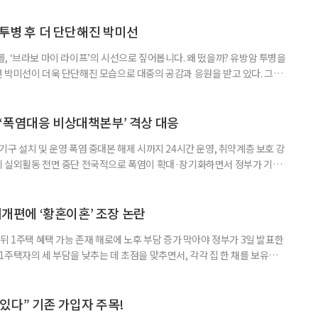
 활용하는 것만으로도 새로운 일을 시작하는 문턱이 훨씬 낮아진다. 취업
 국민취업지원제도 구직활동이 쉽지 않은 사람을 위한 제도다. 개인별 취
 투병 후 더 단단해진 박미선
, ‘브라보 마이 라이프’의 시선으로 짚어봅니다. 왜 떴을까? 유방암 투병을
 박미선이 더욱 단단해진 모습으로 대중의 공감과 응원을 받고 있다. 그러
널에 출연한 그는 방송 활동을 그만하라는 악성 댓글을 받았다고 고백해 눈
삶을 이어가고 있는 박미선은 왜 이전보다 더 큰 관심과 사랑을 받고 있을
 소식 박미선은 재치 있는 말솜씨와 공감 능력으로
‘폭염대응 비상대책본부’ 격상 대응
구 설치 및 운영 폭염 중대본 해제 시까지 24시간 운영, 취약계층 보호 강
리 실외활동 전면 중단 전국적으로 폭염이 확대·장기화하면서 정부가 기존
’로 격상했다. 7일 보건복지부에 따르면 정은경 장관 주재로 폭염 대응
본부를 구성·운영하기로 했다. 이번 조치는 지난 2일 폭염 중앙재난안전대
령된 이후에도 폭염이 전국적으로 확대되고 장기화한 데 따른 것이다. 기존에
제개편에 ‘황혼이혼’ 조장 논란
뒤 1주택 혜택 가능 존재 해로에 노후 부담 증가 막아야 정부가 3일 발표한
주택자의 세 부담을 낮추는 데 초점을 맞추면서, 각각 집 한 채를 보유한
것보다 이혼이 경제적으로 유리해질 수 있다는 분석이 나온다. 종합부동산
1주택 공제와 세액공제 적용 여부는 부부를 하나의 세대로 묶어 판단한다. 부
 세대가 두 채를 가진 것으로 보지만, 실제 이혼해 주거와 생계를 분
수 있다” 기존 가입자 주목!