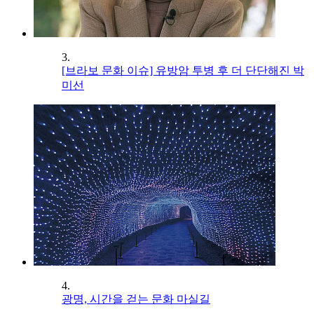
3.
[브라보 문화 이슈] 유방암 투병 후 더 단단해진 박
미선
4.
광명, 시간을 걷는 문화 마실길