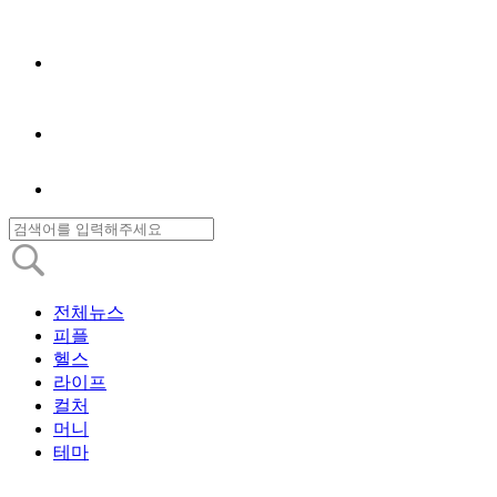
전체뉴스
피플
헬스
라이프
컬처
머니
테마