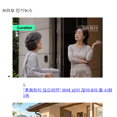
브라보 인기뉴스
1.
"후회하지 않으려면" 60세 넘어 끊어내야 할 사람
1위