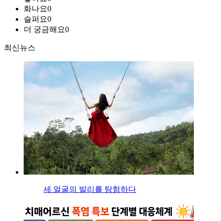
화나요
0
슬퍼요
0
더 궁금해요
0
최신뉴스
세 얼굴의 발리를 탐험하다