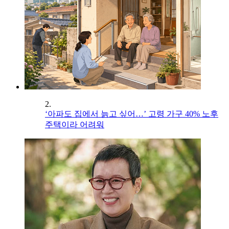
2.
‘아파도 집에서 늙고 싶어…’ 고령 가구 40% 노후
주택이라 어려워