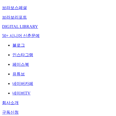
브라보스페셜
브라보리포트
DIGITAL LIBRARY
50+ 시니어 신춘문예
블로그
인스타그램
페이스북
유튜브
네이버카페
네이버TV
회사소개
구독신청