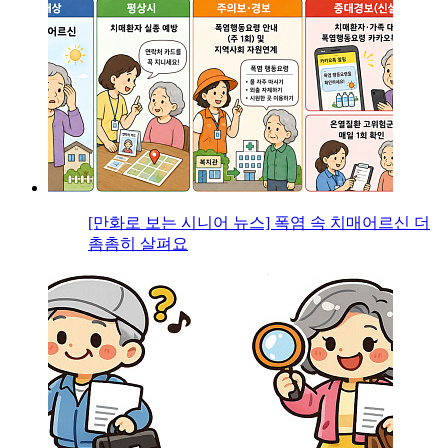
[만화로 보는 시니어 뉴스] 폭염 속 치매어르신 더
촘촘히 살펴요