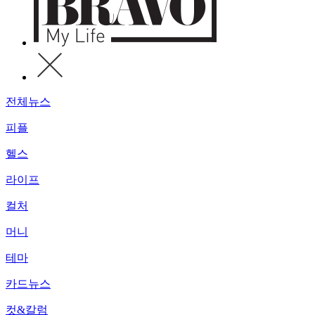
전체뉴스
피플
헬스
라이프
컬처
머니
테마
카드뉴스
컷&칼럼