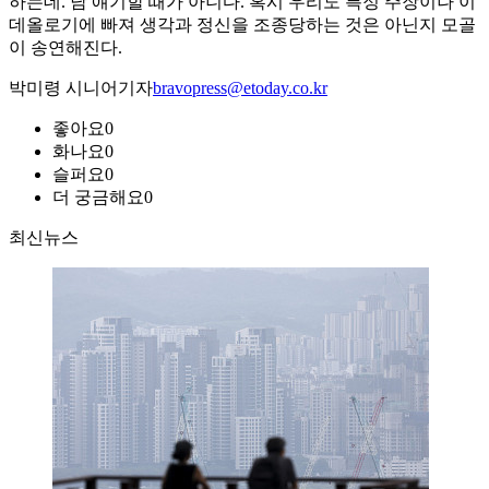
하는데. 남 얘기할 때가 아니다. 혹시 우리도 특정 주장이나 이
데올로기에 빠져 생각과 정신을 조종당하는 것은 아닌지 모골
이 송연해진다.
박미령 시니어기자
bravopress@etoday.co.kr
좋아요
0
화나요
0
슬퍼요
0
더 궁금해요
0
최신뉴스