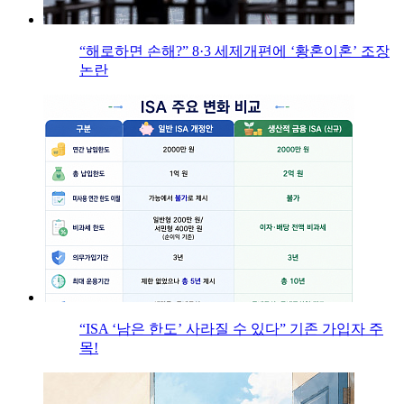
“해로하면 손해?” 8·3 세제개편에 ‘황혼이혼’ 조장
논란
“ISA ‘남은 한도’ 사라질 수 있다” 기존 가입자 주
목!