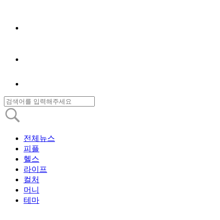
전체뉴스
피플
헬스
라이프
컬처
머니
테마