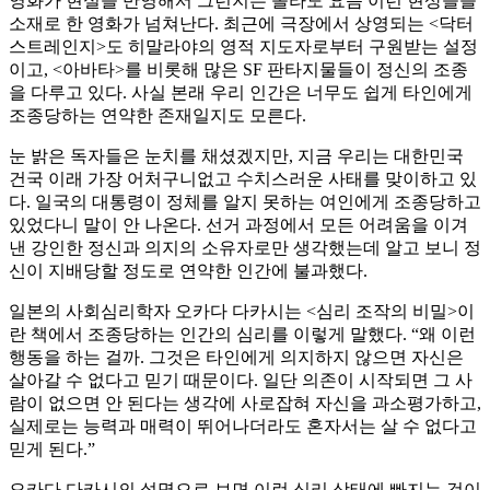
영화가 현실을 반영해서 그런지는 몰라도 요즘 이런 현상들을
소재로 한 영화가 넘쳐난다. 최근에 극장에서 상영되는 <닥터
스트레인지>도 히말라야의 영적 지도자로부터 구원받는 설정
이고, <아바타>를 비롯해 많은 SF 판타지물들이 정신의 조종
을 다루고 있다. 사실 본래 우리 인간은 너무도 쉽게 타인에게
조종당하는 연약한 존재일지도 모른다.
눈 밝은 독자들은 눈치를 채셨겠지만, 지금 우리는 대한민국
건국 이래 가장 어처구니없고 수치스러운 사태를 맞이하고 있
다. 일국의 대통령이 정체를 알지 못하는 여인에게 조종당하고
있었다니 말이 안 나온다. 선거 과정에서 모든 어려움을 이겨
낸 강인한 정신과 의지의 소유자로만 생각했는데 알고 보니 정
신이 지배당할 정도로 연약한 인간에 불과했다.
일본의 사회심리학자 오카다 다카시는 <심리 조작의 비밀>이
란 책에서 조종당하는 인간의 심리를 이렇게 말했다. “왜 이런
행동을 하는 걸까. 그것은 타인에게 의지하지 않으면 자신은
살아갈 수 없다고 믿기 때문이다. 일단 의존이 시작되면 그 사
람이 없으면 안 된다는 생각에 사로잡혀 자신을 과소평가하고,
실제로는 능력과 매력이 뛰어나더라도 혼자서는 살 수 없다고
믿게 된다.”
오카다 다카시의 설명으로 보면 이런 심리 상태에 빠지는 것이