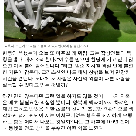
▲혹시 누군가 우리를 조종하고 있다면(박미령 동년기자)
한동안 뜸했는데 오늘 또 마주칠 게 뭐람. 그는 잡상인들의 목
청을 흉내 내어 소리친다. “예수를 믿으면 천당에 가고 믿지 않
으면 지옥 불에 떨어집니다.”라고. 일순 지하철 객실 안에 불편
한 기운이 감돈다. 크리스천인 나도 애써 창밖을 보며 민망한
시간을 견딘다. 도대체 저 사람은 자신의 외침이 다른 사람을
설득할 수 있다고 믿는 것일까?
하긴 믿지 않는다면 그런 일을 하지도 않을 것이니 나의 의혹
은 애초 불필요한 의심일 뿐이다. 양복에 넥타이까지 차려입고
제법 교육도 받았음 직한 초로의 신사가 조금만 객관적으로 생
각하면 쉽게 판단이 서는 어처구니없는 행위를 진지하게 수행
하는 힘은 어디서 나오는 것일까? 나는 그 배후에 100년 전에
나 통했을 전도 방식을 부추긴 어떤 힘을 느낀다.