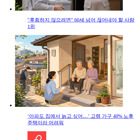
"후회하지 않으려면" 60세 넘어 끊어내야 할 사람
1위
‘아파도 집에서 늙고 싶어…’ 고령 가구 40% 노후
주택이라 어려워