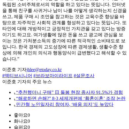
독립된 소비주체로서의 역할을 하고 있다는 뜻입니다. 인터넷
을 통해 친구를 사귀거나 남이 나를 어떻게 생각하는지 신경을
쓰고, 제품 구매 시 조언을 참고하는 것은 교육수준 향상을 바
탕으로 자주적인 사회적 관계를 형성하고 있다는 뜻입니다. 또
타인에 대해 개방적이고 긍정적인 가치관을 갖고 있다는 방증
이기도 하고요. 여가생활에 많은 돈을 쓰고 광고에 관심을 보
이는 것은 가처분소득의 증가에 따른 적극적인 소비태도로 보
입니다. 한국 경제의 고도성장에 따른 경제생활, 생활수준 향
상에 의해 개인의 의식과 행동양식이 급변했다고 해석할 수 있
습니다.”
이준호 기자
jhlee@etoday.co.kr
#액티브시니어
#브라보마이라이프
#설문조사
이준호 기자의 주요 뉴스
⌞
“추천했더니 구매” 日 돌봄 현장 종사자 91.5%가 경험
⌞
“해로하면 손해?” 8·3 세제개편에 ‘황혼이혼’ 조장 논란
⌞
민간형 노인일자리 참여자, ‘배움 의지’도 높았다
좋아요
0
화나요
0
슬퍼요
0