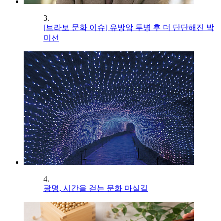
3.
[브라보 문화 이슈] 유방암 투병 후 더 단단해진 박
미선
4.
광명, 시간을 걷는 문화 마실길