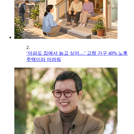
2.
‘아파도 집에서 늙고 싶어…’ 고령 가구 40% 노후
주택이라 어려워