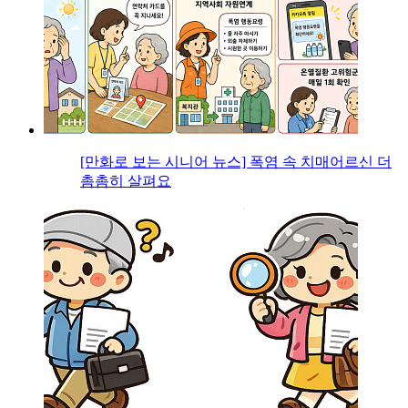
[만화로 보는 시니어 뉴스] 폭염 속 치매어르신 더
촘촘히 살펴요