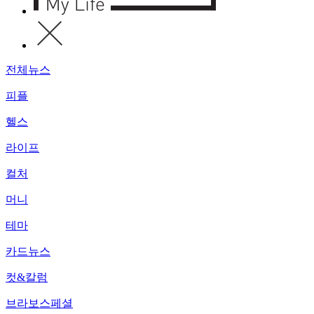
전체뉴스
피플
헬스
라이프
컬처
머니
테마
카드뉴스
컷&칼럼
브라보스페셜