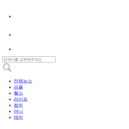
전체뉴스
피플
헬스
라이프
컬처
머니
테마