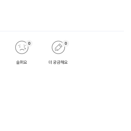
0
0
슬퍼요
더 궁금해요