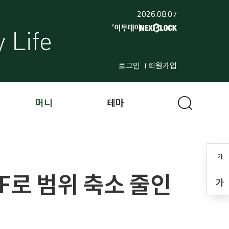
2026.08.07
로그인
회원가입
머니
테마
가
F로 범위 축소 줄인
가