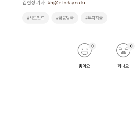
김현정 기자
khj@etoday.co.kr
#사모펀드
#금융당국
#투자자금
0
0
좋아요
화나요