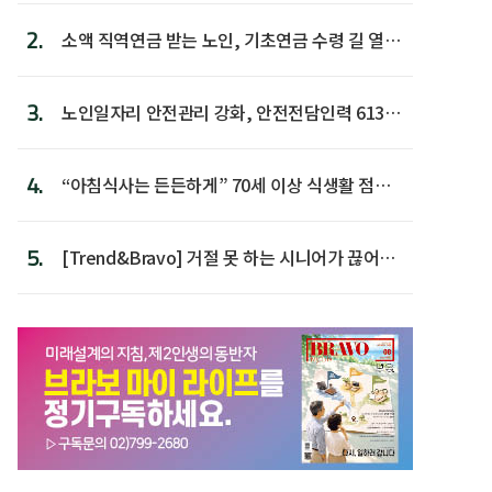
2.
소액 직역연금 받는 노인, 기초연금 수령 길 열린
다
3.
노인일자리 안전관리 강화, 안전전담인력 613명
첫 배치
4.
“아침식사는 든든하게” 70세 이상 식생활 점수
가장 높아
5.
[Trend&Bravo] 거절 못 하는 시니어가 끊어야
할 행동 5