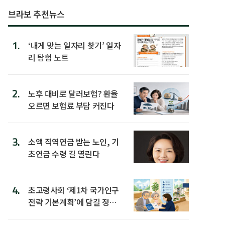
브라보 추천뉴스
1.
‘내게 맞는 일자리 찾기’ 일자
리 탐험 노트
2.
노후 대비로 달러보험? 환율
오르면 보험료 부담 커진다
3.
소액 직역연금 받는 노인, 기
초연금 수령 길 열린다
4.
초고령사회 ‘제1차 국가인구
전략 기본계획’에 담길 정책
은