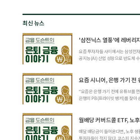
최신 뉴스
'삼전닉스 열풍'에 레버리
요즘 투자자들 사이에서는 삼성전자와
공지능(AI) 산업 성장으로 반도체 
삼성전자와 SK 하이닉스 주가를 기
려도 함께 커지고 있다. 이름은 익
투자자라면 반드시 알아야 할 핵심 위
요즘 시니어, 은행 가기 전
“요즘은 은행 가기 전에 유튜브를 먼
은행의 PB(프라이빗 뱅커)를 찾아 
금리 상품에 가입하는 방식이었다. 
에 가입하면 비교적 안전하다고 여겼
브에서 정보를 서울에 사는 60대 A
월배당 커버드콜 ETF, 노
매달 배당금이 들어온다면, 노후 생
투자자들이 적지 않다. 코스피 지수가