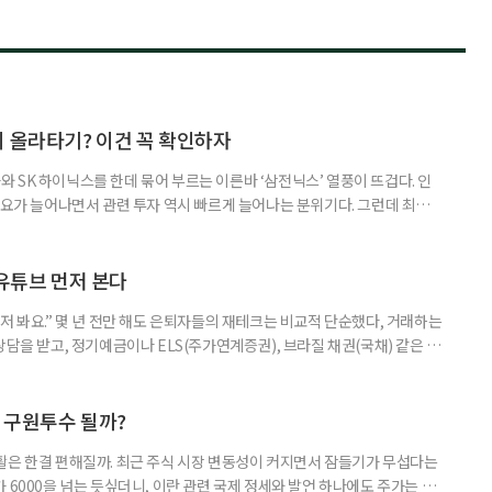
지 올라타기? 이건 꼭 확인하자
 SK 하이닉스를 한데 묶어 부르는 이른바 ‘삼전닉스’ 열풍이 뜨겁다. 인
수요가 늘어나면서 관련 투자 역시 빠르게 늘어나는 분위기다. 그런데 최근
초자산으로 한 ‘단일종목 레버리지’ 상품이 등장하면서 투자 위험에 대한 우
숙하지만, 우리가 알던 일반적인 주식과는 성격이 전혀 다른 상품이다. 시니어
험 요소를 짚어본다. 수익도 2배, 손실도 2배… 레버리지의 두 얼
 유튜브 먼저 본다
저 봐요.” 몇 년 전만 해도 은퇴자들의 재테크는 비교적 단순했다, 거래하는
상담을 받고, 정기예금이나 ELS(주가연계증권), 브라질 채권(국채) 같은 고
투자 정보 역시 은행 영업점에서 얻는 경우가 많았다. 직원이 추천하는 상품
고, 증권사보다는 은행을 더 편안하게 느끼기도 했다. 은행 창구 대신 유튜
 씨는 최근 IRP(개인형퇴직연금) 계좌를 직접 손보기 시작했
후 구원투수 될까?
활은 한결 편해질까. 최근 주식 시장 변동성이 커지면서 잠들기가 무섭다는
 6000을 넘는 듯싶더니, 이란 관련 국제 정세와 발언 하나에도 주가는 오