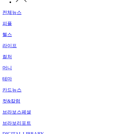
전체뉴스
피플
헬스
라이프
컬처
머니
테마
카드뉴스
컷&칼럼
브라보스페셜
브라보리포트
DIGITAL LIBRARY