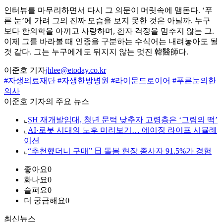
인터뷰를 마무리하면서 다시 그 의문이 머릿속에 맴돈다. ‘푸
른 눈’에 가려 그의 진짜 모습을 보지 못한 것은 아닐까. 누구
보다 한의학을 아끼고 사랑하며, 환자 걱정을 멈추지 않는 그.
이제 그를 바라볼 때 인종을 구분하는 수식어는 내려놓아도 될
것 같다. 그는 누구에게도 뒤지지 않는 멋진 韓醫師다.
이준호 기자
jhlee@etoday.co.kr
#자생의료재단
#자생한방병원
#라이문드로이어
#푸른눈의한
의사
이준호 기자의 주요 뉴스
⌞
SH 재개발임대, 청년 문턱 낮추자 고령층은 ‘그림의 떡’
⌞
AI·로봇 시대의 노후 미리보기… 에이징 라이프 시뮬레
이션
⌞
“추천했더니 구매” 日 돌봄 현장 종사자 91.5%가 경험
좋아요
0
화나요
0
슬퍼요
0
더 궁금해요
0
최신뉴스