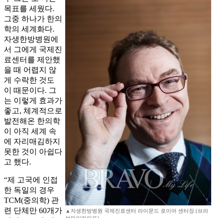
목표를 세웠다.
그중 하나가 한의
학의 세계화다.
자생한방병원에
서 그에게 국제진
료센터를 제안했
을 때 어렵지 않
게 수락한 것도
이 때문이다. 그
는 이렇게 효과가
좋고, 체계적으로
발전해온 한의학
이 아직 세계 속
에 자리매김하지
못한 것이 아쉽다
고 했다.
“제 고국에 인접
한 독일의 경우
TCM(중의학) 관
련 단체만 60개가
▲자생한방병원 국제진료센터 라이문드 로이어 센터장.(브라