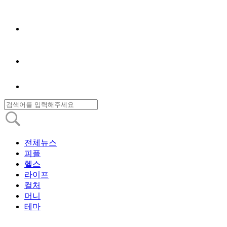
전체뉴스
피플
헬스
라이프
컬처
머니
테마