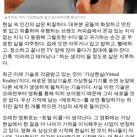
▲우리는 이미 가상현실에 살고 있다(박미령 동년기자)
현실 속 인간의 삶은 찌질하다. 대부분 공들여 화장하고 멋진
옷 입고 외출하여 유행하는 브랜드 커피숍에서 온갖 있는 지식
없는 지식 다 동원해 그럴듯한 수다 떨고 귀가하는 순간 곧 무
료한 삶을 마주한다. 집에 오면 아무거나 입고 밥하고, 빨래하
고, 청소하고 끝나면 TV 앞에 앉아 졸다가 침대에 올라 잔다.
간혹 ‘이러려고 태어났나.’ 하는 생각이 들 정도로 삶은 지루하
다.
최근 미래 기술로 각광받고 있는 것이 ‘가상현실(Virtual
Reality)’이다. 새로운 영상기술로 가상현실기기를 쓰면 눈앞에
다른 세계가 생생하게 펼쳐지는 기술이다. 사실 이런 기술은
오래전부터 영화를 통해 익히 보아왔기 때문에 그리 새로울 것
은 없다. 우선 기억에 남는 <매트릭스>를 보면 황당하기는 하
지만 알약 한 개를 먹으면 가상의 세계로 들어간다.
오래전 영화로는 <토털 리콜>이 생각난다. 그 영화에는 가상
현실에서 한 걸음 더 나아가 기억을 이식해주는 사업이 번창하
고 있다. 영화 속 상상으로 시작해 현실이 된 것이 하나둘이 아
닌데, 가상현실도 인간의 상상력으로 시작해 어느덧 현실 속에