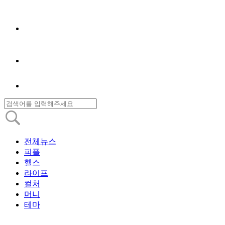
전체뉴스
피플
헬스
라이프
컬처
머니
테마